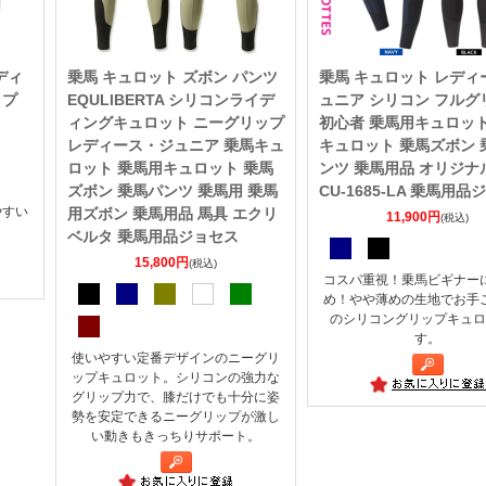
ディ
乗馬 キュロット ズボン パンツ
乗馬 キュロット レディ
ップ
EQULIBERTA シリコンライデ
ュニア シリコン フルグ
ィングキュロット ニーグリップ
初心者 乗馬用キュロット
レディース・ジュニア 乗馬キュ
キュロット 乗馬ズボン 
ロット 乗馬用キュロット 乗馬
ンツ 乗馬用品 オリジナル
ズボン 乗馬パンツ 乗馬用 乗馬
CU-1685-LA 乗馬用
やすい
用ズボン 乗馬用品 馬具 エクリ
11,900円
(税込)
ト
ベルタ 乗馬用品ジョセス
15,800円
(税込)
コスパ重視！乗馬ビギナー
め！やや薄めの生地でお手
のシリコングリップキュロ
す。
使いやすい定番デザインのニーグリ
ップキュロット。シリコンの強力な
グリップ力で、膝だけでも十分に姿
勢を安定できるニーグリップが激し
い動きもきっちりサポート。