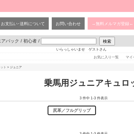
お支払い･送料について
お問い合わせ
→無料メルマガ登録←
エアバック
/
初心者
/
いらっしゃいませ ゲストさん
お気に入り一覧
マイ
ロット
> ジュニア
乗馬用ジュニアキュロ
3 件中 1-3 件表示
尻革／フルグリップ
3 件中 1-3 件表示