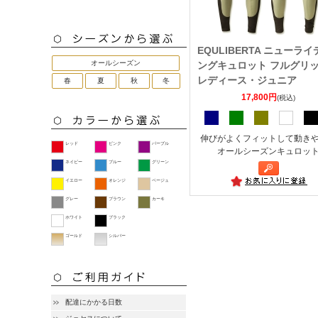
EQULIBERTA ニューライ
オールシーズン
ングキュロット フルグリ
レディース・ジュニア
春
夏
秋
冬
17,800円
(税込)
伸びがよくフィットして動き
レッド
ピンク
パープル
オールシーズンキュロッ
ネイビー
ブルー
グリーン
イエロー
オレンジ
ベージュ
グレー
ブラウン
カーキ
ホワイト
ブラック
ゴールド
シルバー
配達にかかる日数