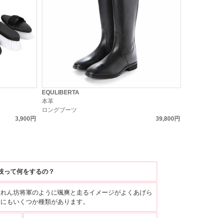
EQULIBERTA
本革
ロングブーツ
3,900円
39,800円
技って何をするの？
暴れん坊将軍のように颯爽と走るイメージがよくあげら
技にもいくつか種類があります。