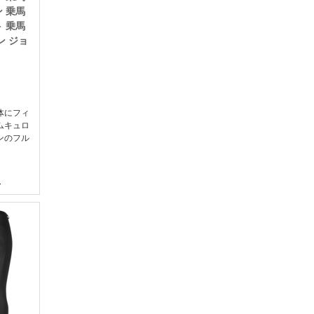
 乗馬
 乗馬
ン ジョ
体にフィ
ムキュロ
ンのフル