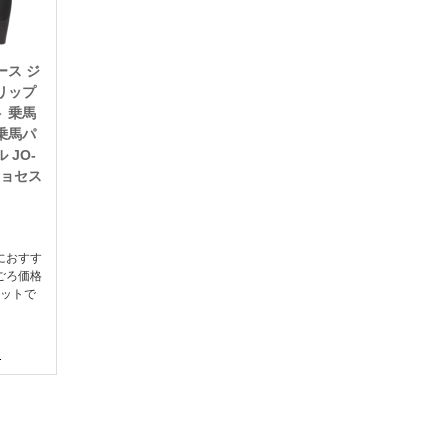
ース ジ
リップ
 乗馬
乗馬パ
 JO-
品ジョセス
におすす
ごろ価格
ットで