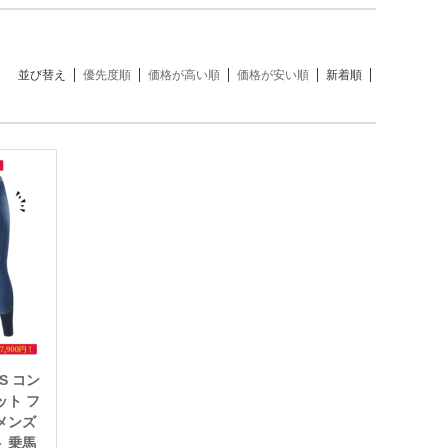
並び替え
優先度順
価格が高い順
価格が安い順
新着順
S コン
ット フ
メンズ
 乗馬