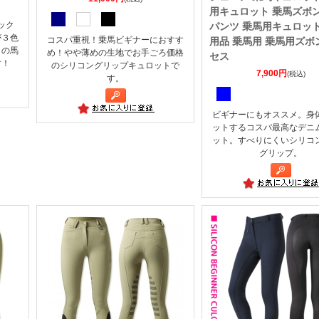
用キュロット 乗馬ズボン
ック
パンツ 乗馬用キュロット
が３色
コスパ重視！乗馬ビギナーにおすす
用品 乗馬用 乗馬用ズボ
トの馬
め！やや薄めの生地でお手ごろ価格
セス
す！
のシリコングリップキュロットで
7,900円
(税込)
す。
ビギナーにもオススメ。身
ットするコスパ最高なデニ
ット。すべりにくいシリコ
グリップ。