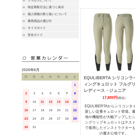
ジョセスについて
特定商取引法に基づく表示
個人情報の取り扱いについて
乗馬用品の選び方
サイズガイド
安全ガイド
2026年8月
日
月
火
水
木
金
土
EQULIBERTA シリコンラ
ィングキュロット フルグ
1
レディース・ジュニア
2
3
4
5
6
7
8
17,800円
(税込)
9
10
11
12
13
14
15
EQULIBERTAからシリコンタ
16
17
18
19
20
21
22
新しい定番キュロット登場。
地や機能性が大幅アップした
23
24
25
26
27
28
29
ングリップキュロットはテス
30
31
で着用したインストラクター
の履き心地です。