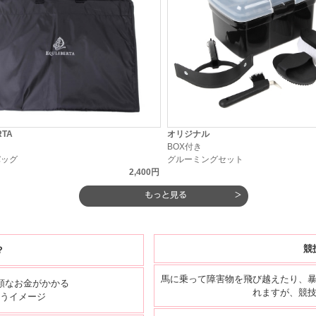
RTA
オリジナル
ト
BOX付き
バッグ
グルーミングセット
2,400円
競
？
馬に乗って障害物を飛び越えたり、
額なお金がかかる
れますが、競
うイメージ