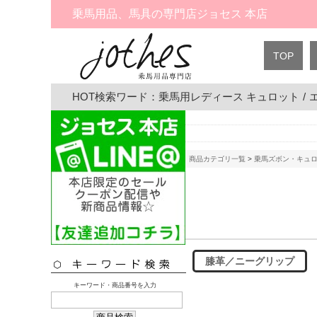
乗馬用品、馬具の専門店ジョセス 本店
TOP
HOT検索ワード：
乗馬用レディース キュロット
/
商品カテゴリ一覧
>
乗馬ズボン・キュ
膝革／ニーグリップ
キーワード・商品番号を入力