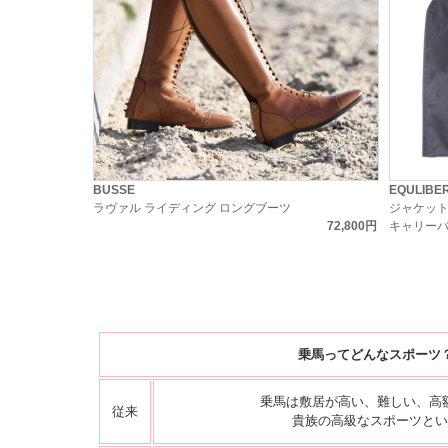
BUSSE
EQULIBE
ラヴァル ライディング ロングブーツ
ジャケッ
72,800円
キャリー
乗馬ってどんなスポーツ
乗馬は敷居が高い、難しい、高
従来
貴族の高級なスポーツとい