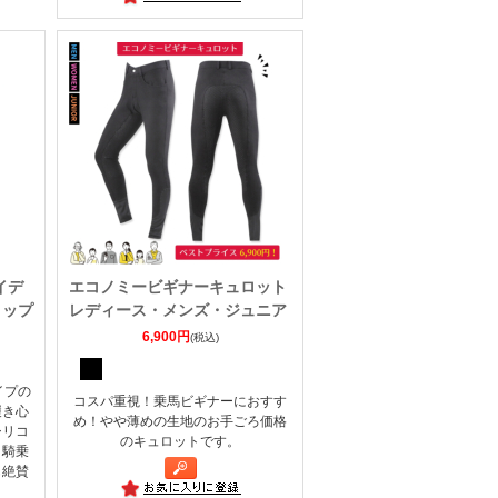
イデ
エコノミービギナーキュロット
リップ
レディース・メンズ・ジュニア
6,900円
(税込)
イプの
コスパ重視！乗馬ビギナーにおすす
履き心
め！やや薄めの生地のお手ごろ価格
シリコ
のキュロットです。
ト騎乗
も絶賛