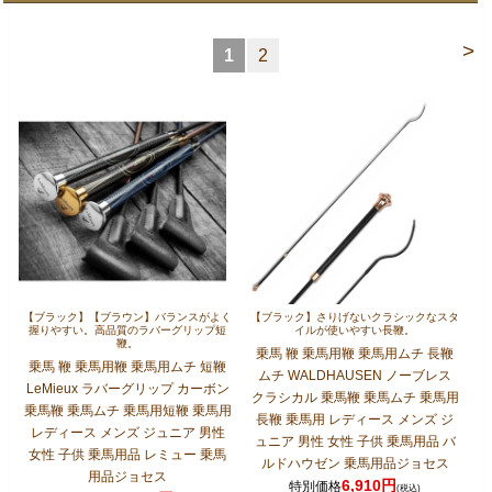
>
1
2
【ブラック】【ブラウン】バランスがよく
【ブラック】さりげないクラシックなスタ
握りやすい。高品質のラバーグリップ短
イルが使いやすい長鞭。
鞭。
乗馬 鞭 乗馬用鞭 乗馬用ムチ 長鞭
乗馬 鞭 乗馬用鞭 乗馬用ムチ 短鞭
ムチ WALDHAUSEN ノーブレス
LeMieux ラバーグリップ カーボン
クラシカル 乗馬鞭 乗馬ムチ 乗馬用
乗馬鞭 乗馬ムチ 乗馬用短鞭 乗馬用
長鞭 乗馬用 レディース メンズ ジ
レディース メンズ ジュニア 男性
ュニア 男性 女性 子供 乗馬用品 バ
女性 子供 乗馬用品 レミュー 乗馬
ルドハウゼン 乗馬用品ジョセス
用品ジョセス
6,910円
特別価格
(税込)