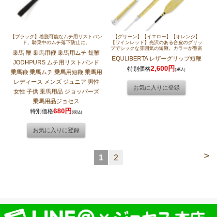
【ブラック】着脱可能なムチ用リストバン
【グリーン】【イエロー】【オレンジ】
ド。騎乗中のムチ落下防止に。
【ワインレッド】光沢のある合皮のグリッ
プでシックな雰囲気の短鞭。カラーが豊富
乗馬 鞭 乗馬用鞭 乗馬用ムチ 短鞭
EQULIBERTA レザーグリップ短鞭
JODHPURS ムチ用リストバンド
2,600円
特別価格
(税込)
乗馬鞭 乗馬ムチ 乗馬用短鞭 乗馬用
レディース メンズ ジュニア 男性
女性 子供 乗馬用品 ジョッパーズ
乗馬用品ジョセス
680円
特別価格
(税込)
>
1
2