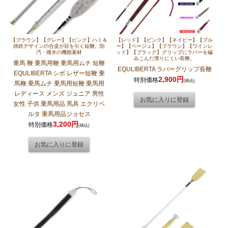
【ブラウン】【グレー】【ピンク】ハミ＆
【レッド】【ピンク】【ネイビー】【ブル
蹄鉄デザインの合皮が目を引く短鞭。防
ー】【ベージュ】【ブラウン】【ワインレ
汚・撥水の機能素材
ッド】【ブラック】グリップにラバーを編
みこんだ滑りにくい長鞭。
乗馬 鞭 乗馬用鞭 乗馬用ムチ 短鞭
EQULIBERTA ラバーグリップ長鞭
EQULIBERTA シボ レザー短鞭 乗
2,900円
特別価格
(税込)
馬鞭 乗馬ムチ 乗馬用短鞭 乗馬用
レディース メンズ ジュニア 男性
女性 子供 乗馬用品 馬具 エクリベ
ルタ 乗馬用品ジョセス
3,200円
特別価格
(税込)