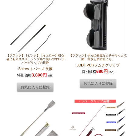
【ブラック】【ピンク】【イエロー】初心
【ブラック】手元の邪魔なムチをサッと収
者にもオススメ。シンプルで使いやすいラ
納。置き忘れ防止にも。
バーグリップの長鞭
JODHPURS ムチクリップ
Shires トパーズ 長鞭
680円
特別価格
(税込)
3,600円
特別価格
(税込)