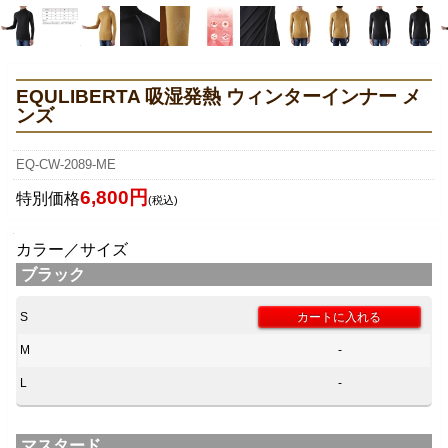
EQULIBERTA 吸湿発熱 ウィンターインナー メ
ンズ
EQ-CW-2089-ME
6,800円
特別価格
(税込)
カラー／サイズ
ブラック
S
M
-
L
-
マスタード