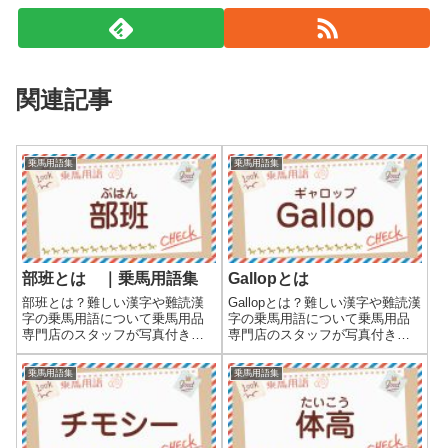
関連記事
乗馬用語集
乗馬用語集
部班とは ｜乗馬用語集
Gallopとは
部班とは？難しい漢字や難読漢
Gallopとは？難しい漢字や難読漢
字の乗馬用語について乗馬用品
字の乗馬用語について乗馬用品
専門店のスタッフが写真付きで
専門店のスタッフが写真付きで
分かりやすく解説。
分かりやすく解説。
乗馬用語集
乗馬用語集