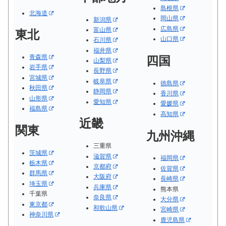
島根県
北海道
岡山県
新潟県
広島県
富山県
東北
山口県
石川県
福井県
青森県
四国
山梨県
岩手県
長野県
宮城県
岐阜県
徳島県
秋田県
静岡県
香川県
山形県
愛知県
愛媛県
福島県
高知県
近畿
関東
九州沖縄
三重県
茨城県
滋賀県
福岡県
栃木県
京都府
佐賀県
群馬県
大阪府
長崎県
埼玉県
兵庫県
熊本県
千葉県
奈良県
大分県
東京都
和歌山県
宮崎県
神奈川県
鹿児島県