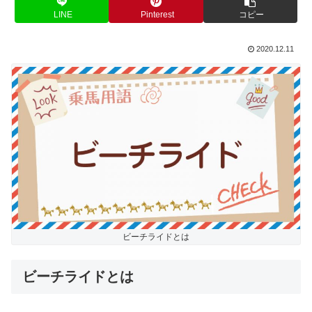
LINE
Pinterest
コピー
2020.12.11
ビーチライドとは
ビーチライドとは