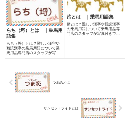
蹄とは ｜乗馬用語集
蹄とは？難しい漢字や難読漢字
の乗馬用語について乗馬用品専
らち（埒）とは ｜乗馬用
門店のスタッフが写真付きで分
語集
かりやすく解説。
らち（埒）とは？難しい漢字や
難読漢字の乗馬用語について乗
馬用品専門店のスタッフが写真
付きで分かりやすく解説。
つま恋とは
サンセットライドとは