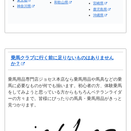
東京都
和歌山県
宮崎県
神奈川県
鹿児島県
沖縄県
乗馬クラブに行く前に足りないものはありません
か？
乗馬用品専門店ジョセス本店なら乗馬用品や馬具などの乗
馬に必要なものが何でも揃います。初心者の方、体験乗馬
をしてみようと思っている方からもちろんベテランライダ
ーの方々まで。皆様にぴったりの馬具・乗馬用品がきっと
見つかります。