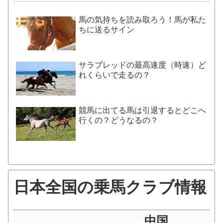
馬の気持ちを読み取ろう！馬が私た
ちに送るサイン
サラブレッドの最高速度（時速）ど
れくらいで走るの？
競馬に出てる馬は引退するとどこへ
行くの？どうなるの？
日本全国の乗馬クラブ情報
中国