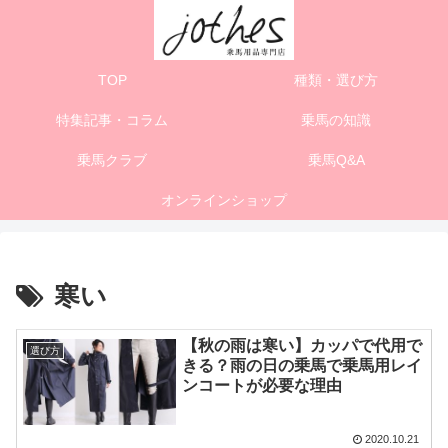
TOP
種類・選び方
特集記事・コラム
乗馬の知識
乗馬クラブ
乗馬Q&A
オンラインショップ
寒い
【秋の雨は寒い】カッパで代用で
選び方
きる？雨の日の乗馬で乗馬用レイ
ンコートが必要な理由
2020.10.21