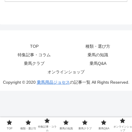
TOP
種類・選び方
特集記事・コラム
乗馬の知識
乗馬クラブ
乗馬Q&A
オンラインショップ
Copyright © 2020
乗馬用品ジョセス
の記事一覧 All Rights Reserved.
特集記事・コラ
オンラインショ
TOP
種類・選び方
乗馬の知識
乗馬クラブ
乗馬Q&A
ム
ップ