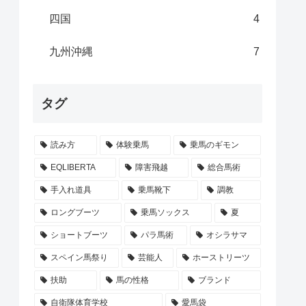
四国
4
九州沖縄
7
タグ
読み方
体験乗馬
乗馬のギモン
EQLIBERTA
障害飛越
総合馬術
手入れ道具
乗馬靴下
調教
ロングブーツ
乗馬ソックス
夏
ショートブーツ
パラ馬術
オシラサマ
スペイン馬祭り
芸能人
ホーストリーツ
扶助
馬の性格
ブランド
自衛隊体育学校
愛馬袋