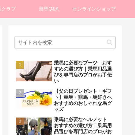
馬クラブ
乗馬Q&A
オンラインショップ
乗馬に必要なブーツ おす
すめの選び方｜乗馬用品選
びを専門店のプロがお手伝
い
【父の日プレゼント・ギフ
ト】乗馬・競馬・馬好きへ
おすすめのおしゃれな馬グ
ッズ
乗馬に必要なヘルメット
おすすめの選び方｜乗馬用
品選びを専門店のプロがお