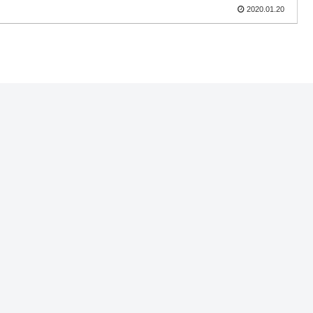
2020.01.20