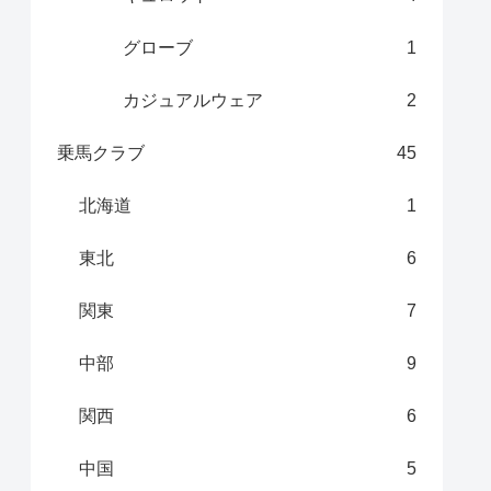
グローブ
1
カジュアルウェア
2
乗馬クラブ
45
北海道
1
東北
6
関東
7
中部
9
関西
6
中国
5