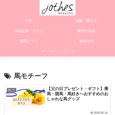
TOP
種類・選び方
特集記事・コラム
乗馬の知識
乗馬クラブ
乗馬Q&A
オンラインショップ
馬モチーフ
【父の日プレゼント・ギフト】乗
選び方
馬・競馬・馬好きへおすすめのお
しゃれな馬グッズ
2020.05.14