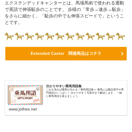
エクステンデッドキャンターとは、馬場馬術で使われる運動
で英語で伸張駈歩のことです。 歩様の「常歩→速歩→駈歩」
をさらに細かく、「駈歩の中でも伸張スピードで」というこ
とです。
Extended Canter 関連商品はコチラ
分かりやすい乗馬用語集
これを見れば乗馬が分かる！乗馬用語集☆ 乗馬には難読漢字や専
門用語がいっぱい！ 分かりやすく写真付きで解説します。 一緒
に乗馬用語を覚えましょう。
www.jothes.net