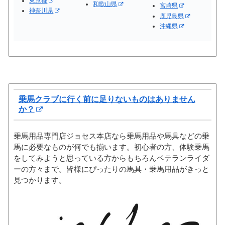
東京都
和歌山県
宮崎県
神奈川県
鹿児島県
沖縄県
乗馬クラブに行く前に足りないものはありません
か？
乗馬用品専門店ジョセス本店なら乗馬用品や馬具などの乗
馬に必要なものが何でも揃います。初心者の方、体験乗馬
をしてみようと思っている方からもちろんベテランライダ
ーの方々まで。皆様にぴったりの馬具・乗馬用品がきっと
見つかります。