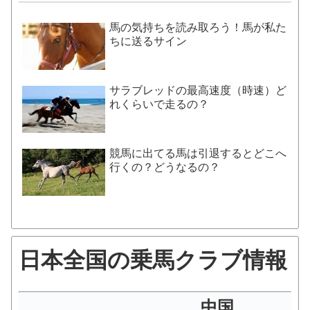
馬の気持ちを読み取ろう！馬が私た
ちに送るサイン
サラブレッドの最高速度（時速）ど
れくらいで走るの？
競馬に出てる馬は引退するとどこへ
行くの？どうなるの？
日本全国の乗馬クラブ情報
中国