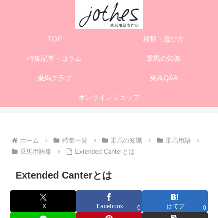
TOP
種類・選び方
特集記事・コラム
乗馬の知識
乗馬クラブ
乗馬Q&A
オンラインショップ
ホーム
特集一覧
乗馬の知識
乗馬用語
乗馬用語集
Extended Canterとは
Extended Canterとは
X
Facebook
はてブ
0
0