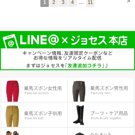
>
1
2
3
4
…
11