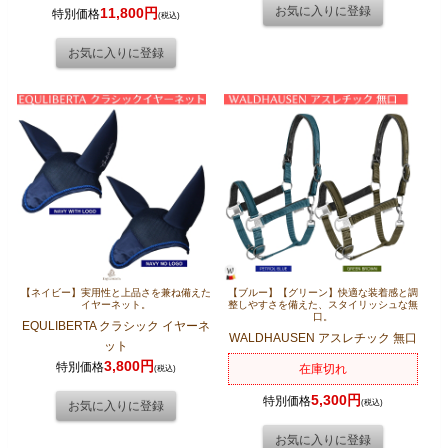
11,800円
特別価格
(税込)
【ネイビー】実用性と上品さを兼ね備えた
【ブルー】【グリーン】快適な装着感と調
イヤーネット。
整しやすさを備えた、スタイリッシュな無
口。
EQULIBERTA クラシック イヤーネ
WALDHAUSEN アスレチック 無口
ット
3,800円
特別価格
在庫切れ
(税込)
5,300円
特別価格
(税込)