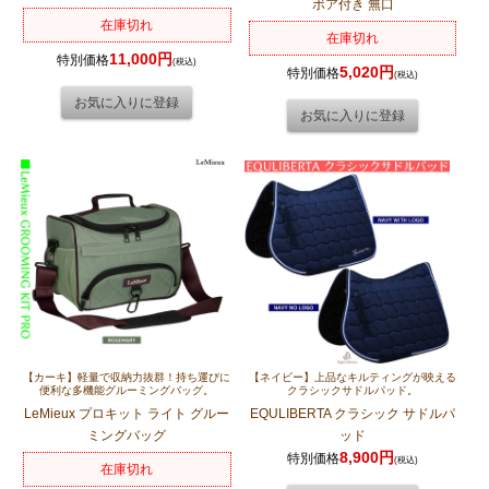
ボア付き 無口
在庫切れ
在庫切れ
11,000円
特別価格
(税込)
5,020円
特別価格
(税込)
【カーキ】軽量で収納力抜群！持ち運びに
【ネイビー】上品なキルティングが映える
便利な多機能グルーミングバッグ。
クラシックサドルパッド。
LeMieux プロキット ライト グルー
EQULIBERTA クラシック サドルパ
ミングバッグ
ッド
8,900円
特別価格
(税込)
在庫切れ