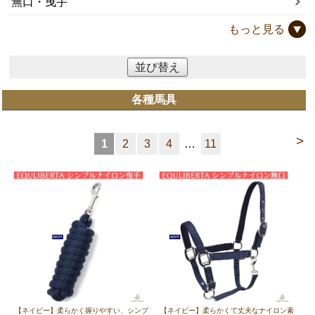
無口・曳手
もっと見る
並び替え
各種馬具
>
1
2
3
4
…
11
【ネイビー】柔らかく握りやすい、シンプ
【ネイビー】柔らかくて丈夫なナイロン素