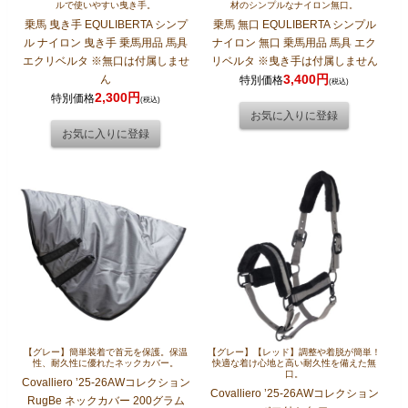
ルで使いやすい曳き手。
材のシンプルなナイロン無口。
乗馬 曳き手 EQULIBERTA シンプ
乗馬 無口 EQULIBERTA シンプル
ル ナイロン 曳き手 乗馬用品 馬具
ナイロン 無口 乗馬用品 馬具 エク
エクリベルタ ※無口は付属しませ
リベルタ ※曳き手は付属しません
3,400円
ん
特別価格
(税込)
2,300円
特別価格
(税込)
【グレー】簡単装着で首元を保護。保温
【グレー】【レッド】調整や着脱が簡単！
性、耐久性に優れたネックカバー。
快適な着け心地と高い耐久性を備えた無
口。
Covalliero ’25-26AWコレクション
Covalliero ’25-26AWコレクション
RugBe ネックカバー 200グラム