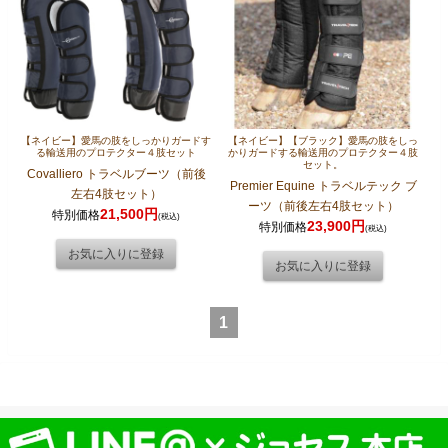
【ネイビー】愛馬の肢をしっかりガードす
【ネイビー】【ブラック】愛馬の肢をしっ
る輸送用のプロテクター４肢セット
かりガードする輸送用のプロテクター４肢
セット。
Covalliero トラベルブーツ（前後
Premier Equine トラベルテック ブ
左右4肢セット）
ーツ（前後左右4肢セット）
21,500円
特別価格
(税込)
23,900円
特別価格
(税込)
1