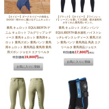
【ネイビー】ダークネイビーの色味も
【ブラック】【ネイビー】【ワインレッ
GOOD！軽やかに履けるデニムキュロッ
ド】シーズンを通して大活躍、吸水速乾性
ト。
がすぐれた乗馬用レギンス。
乗馬 キュロット EQULIBERTA デ
乗馬 キュロット ズボン パンツ
ニム キュロット フルグリップ レデ
EQULIBERTA 吸水速乾 ハイストレ
ィース 乗馬キュロット 乗馬用キュ
ッチレギンス レディース 乗馬ズボ
ロット 乗馬ズボン 乗馬パンツ 乗馬
ン 乗馬パンツ 乗馬用品 馬具 エク
用キュロット 乗馬用品 乗馬用 乗馬
リベルタ 乗馬用品ジョセス
17,800円
用ズボン ジョセス エクリベルタ
特別価格
(税込)
19,800円
特別価格
(税込)