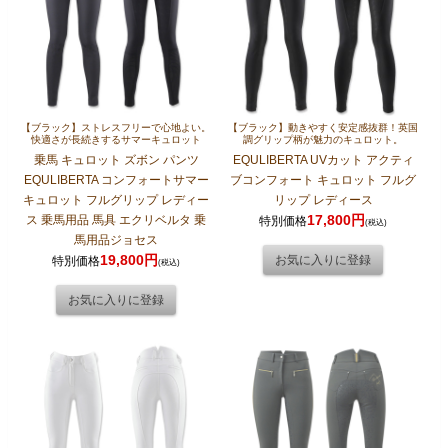
【ブラック】ストレスフリーで心地よい。
【ブラック】動きやすく安定感抜群！英国
快適さが長続きするサマーキュロット
調グリップ柄が魅力のキュロット。
乗馬 キュロット ズボン パンツ
EQULIBERTA UVカット アクティ
EQULIBERTA コンフォートサマー
ブコンフォート キュロット フルグ
キュロット フルグリップ レディー
リップ レディース
17,800円
ス 乗馬用品 馬具 エクリベルタ 乗
特別価格
(税込)
馬用品ジョセス
19,800円
特別価格
(税込)