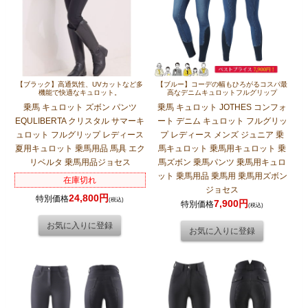
【ブラック】高通気性、UVカットなど多
【ブルー】コーデの幅もひろがるコスパ最
機能で快適なキュロット。
高なデニムキュロットフルグリップ
乗馬 キュロット ズボン パンツ
乗馬 キュロット JOTHES コンフォ
EQULIBERTA クリスタル サマーキ
ート デニム キュロット フルグリッ
ュロット フルグリップ レディース
プ レディース メンズ ジュニア 乗
夏用キュロット 乗馬用品 馬具 エク
馬キュロット 乗馬用キュロット 乗
リベルタ 乗馬用品ジョセス
馬ズボン 乗馬パンツ 乗馬用キュロ
ット 乗馬用品 乗馬用 乗馬用ズボン
在庫切れ
ジョセス
24,800円
特別価格
(税込)
7,900円
特別価格
(税込)