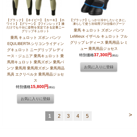
【ブラック】【ネイビー】【カーキ】【ホ
【ブラック】しっかり冷やしたいときに。
ワイト】【グリーン】【ワインレッド】膝
凍らして使う冷却用プロ仕様のブーツ
だけでも十分に姿勢を安定できる定番ニー
乗馬 キュロット ズボン パンツ
グリップキュロット
LeMieux イザベル キュロット フル
乗馬 キュロット ズボン パンツ
グリップ レディース 乗馬用品 レミ
EQULIBERTA シリコンライディン
ュー 乗馬用品ジョセス
グキュロット ニーグリップ レディ
37,300円
特別価格
ース・ジュニア 乗馬キュロット 乗
(税込)
馬用キュロット 乗馬ズボン 乗馬パ
ンツ 乗馬用 乗馬用ズボン 乗馬用品
馬具 エクリベルタ 乗馬用品ジョセ
ス
15,800円
特別価格
(税込)
>
1
2
3
4
5