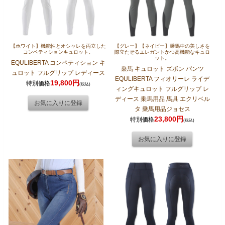
【ホワイト】機能性とオシャレを両立した
【グレー】【ネイビー】乗馬中の美しさを
コンペティションキュロット。
際立たせるエレガントかつ高機能なキュロ
ット。
EQULIBERTA コンペティション キ
乗馬 キュロット ズボン パンツ
ュロット フルグリップ レディース
EQULIBERTA フィオリーレ ライデ
19,800円
特別価格
(税込)
ィングキュロット フルグリップ レ
ディース 乗馬用品 馬具 エクリベル
タ 乗馬用品ジョセス
23,800円
特別価格
(税込)