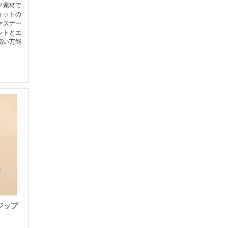
ク素材で
ィットの
ァスナー
ントとエ
高い万能
ジップ