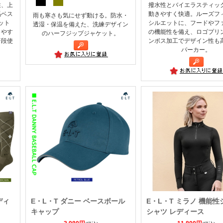
性、上
撥水性とバイエラスティッ
馬ベス
動きやすく快適。ルーズフ
雨も寒さも気にせず動ける。防水・
ット
シルエットに、フードやフ
透湿・保温を備えた、洗練デザイン
きやす
の機能性を備え、ロゴプリ
のハーフジップジャケット。
普段使
ンボス加工でデザイン性も
パーカー。
ディ
E・L・T ダニー ベースボール
E・L・T ミラノ 機能性
キャップ
シャツ レディース