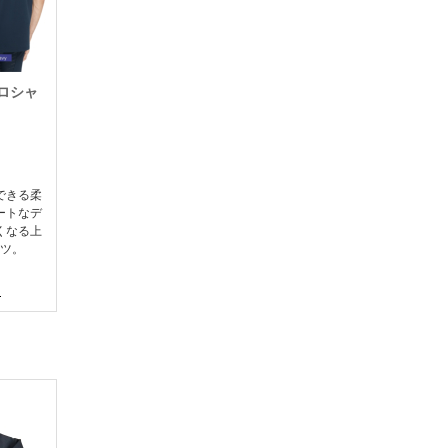
ポロシャ
できる柔
ートなデ
くなる上
ツ。