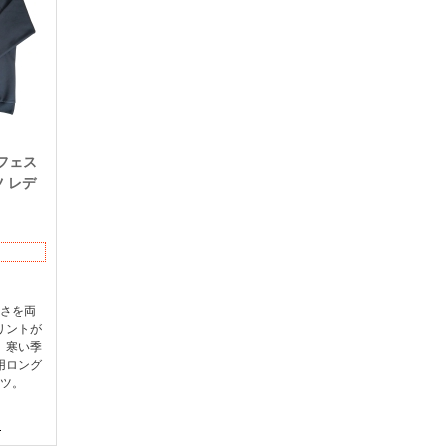
 フェス
 レデ
さを両
リントが
、寒い季
用ロング
ツ。