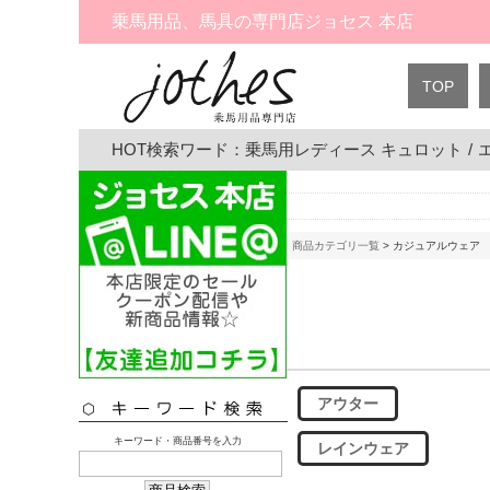
乗馬用品、馬具の専門店ジョセス 本店
TOP
HOT検索ワード：
乗馬用レディース キュロット
/
商品カテゴリ一覧
> カジュアルウェア
アウター
キーワード・商品番号を入力
レインウェア