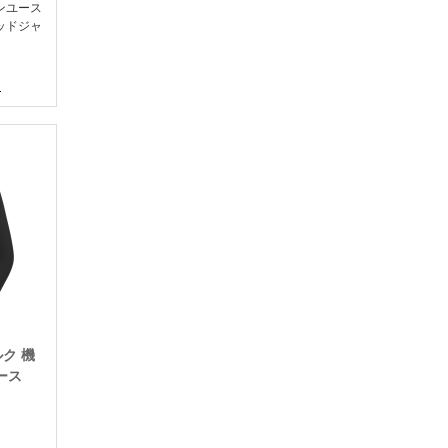
ンユース
ッドジャ
ク 機
ース