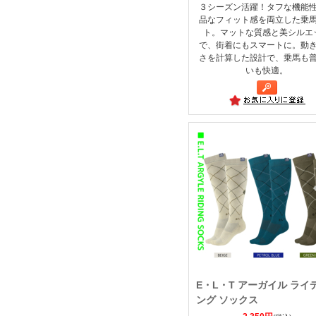
３シーズン活躍！タフな機能
品なフィット感を両立した乗
ト。マットな質感と美シルエ
で、街着にもスマートに。動
さを計算した設計で、乗馬も
いも快適。
E・L・T アーガイル ライ
ング ソックス