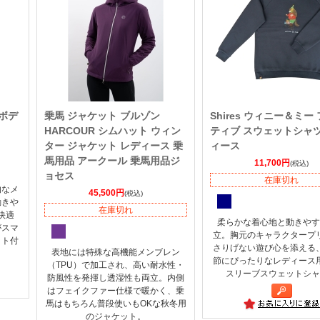
 ボデ
乗馬 ジャケット ブルゾン
Shires ウィニー＆ミー
HARCOUR シムハット ウィン
ティブ スウェットシャツ
ター ジャケット レディース 乗
ィース
馬用品 アークール 乗馬用品ジ
11,700円
(税込)
ョセス
在庫切れ
的なメ
45,500円
(税込)
動きや
在庫切れ
快適
柔らかな着心地と動きやす
がスマ
立。胸元のキャラクタープ
ット付
さりげない遊び心を添える
表地には特殊な高機能メンブレン
節にぴったりなレディース
（TPU）で加工され、高い耐水性・
スリーブスウェットシャ
防風性を発揮し透湿性も両立。内側
はフェイクファー仕様で暖かく、乗
馬はもちろん普段使いもOKな秋冬用
のジャケット。