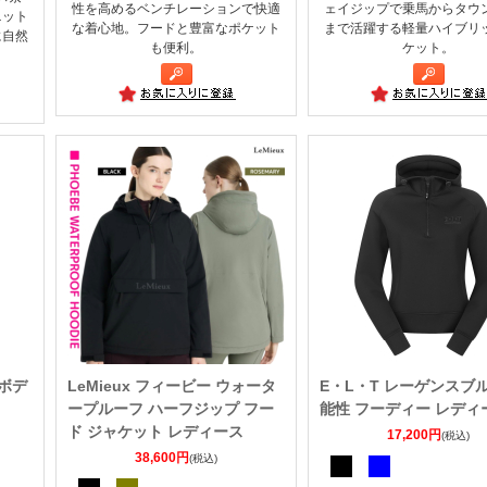
性を高めるベンチレーションで快適
ェイジップで乗馬からタウ
ニット
な着心地。フードと豊富なポケット
まで活躍する軽量ハイブリ
に自然
も便利。
ケット。
。
 ボデ
LeMieux フィービー ウォータ
E・L・T レーゲンスブル
ープルーフ ハーフジップ フー
能性 フーディー レディ
ド ジャケット レディース
17,200円
(税込)
38,600円
(税込)