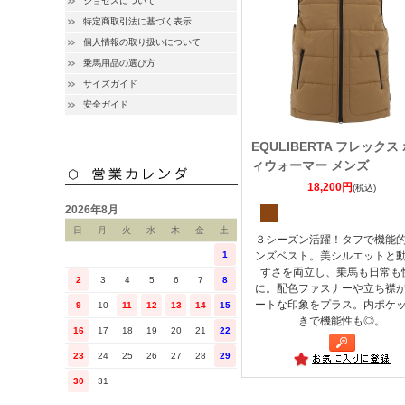
ジョセスについて
特定商取引法に基づく表示
個人情報の取り扱いについて
乗馬用品の選び方
サイズガイド
安全ガイド
EQULIBERTA フレックス
ィウォーマー メンズ
18,200円
(税込)
2026年8月
日
月
火
水
木
金
土
３シーズン活躍！タフで機能
ンズベスト。美シルエットと
1
すさを両立し、乗馬も日常も
2
3
4
5
6
7
8
に。配色ファスナーや立ち襟
ートな印象をプラス。内ポケ
9
10
11
12
13
14
15
きで機能性も◎。
16
17
18
19
20
21
22
23
24
25
26
27
28
29
30
31