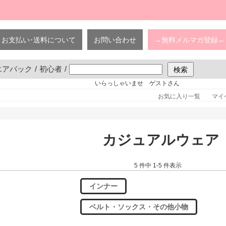
お支払い･送料について
お問い合わせ
→無料メルマガ登録←
エアバック
/
初心者
/
いらっしゃいませ ゲストさん
お気に入り一覧
マイ
カジュアルウェア
5 件中 1-5 件表示
インナー
ベルト・ソックス・その他小物