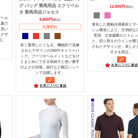
グ バッグ 乗馬用品 エクリベル
12,800円
(税込)
タ 乗馬用品ジョセス
ダール
9,800円
(税込)
真夏の
進化した接触冷感素材とサ
在庫切れ
。高い
シュ構造により、圧倒的な
色デザ
実現。立体裁断のストレッ
立。
と、切り替えのラインが際
長く愛用したくなる、機能的で洗練
されたデザインが、美しさ
されたデザインの3WAYキャリーバ
すさを両立。
ッグ。ブーツやヘルメットなどをひ
とまとめにできる収納力と使い勝手
のよさが自慢。旅行など幅広いシー
ンで活躍します。