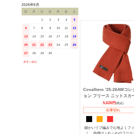
2026年9月
日
月
火
水
木
金
土
1
2
3
4
5
6
7
8
9
10
11
12
13
14
15
16
17
18
19
20
21
22
23
24
25
26
27
28
29
30
赤字＝休日
Covalliero ’25-26AWコ
ョン フリース ニットスカ
5,020円
(税込)
在庫切れ
細かいリブ編みで心地よくフ
し、内側はふわふわのフリー