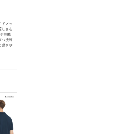
イドメッ
涼しさを
チ性能
立つ洗練
と動きや