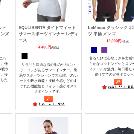
ット
EQULIBERTA タイトフィット
LeMieux クラシック 
メンズ
サマースポーツインナー レディ
ツ 半袖 メンズ
ース
13,900円
(税込)
4,480円
(税込)
にハ
着るたびに心地よさを実感
ー。伸
らかなコットンピケとスマ
サラリと快適な着心地の生地にハ
や吸水
ィテールが魅力。毎日着た
リ・コシがあるサマーインナー。乗
す。接
質仕立ての定番ポロシャ
馬やスポーツシーンで大活躍。UVカ
とした
ットや吸水速乾・接触冷感などのす
ぐれた機能性とフィット感がオスス
メポイントです。