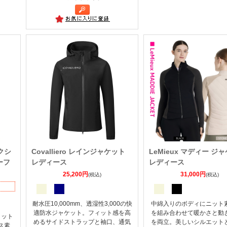
レクシ
Covalliero レインジャケット
LeMieux マディー ジ
ーフ
レディース
レディース
25,200円
31,000円
(税込)
(税込)
耐水圧10,000mm、透湿性3,000の快
中綿入りのボディにニット
適防水ジャケット。フィット感を高
を組み合わせて暖かさと動
ィット
めるサイドストラップと袖口、通気
を両立。美しいシルエット
ス素