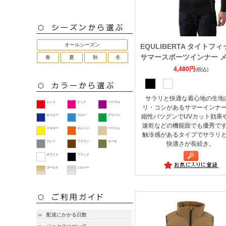
オールシーズン
EQULIBERTA タイトフィ
サマースポーツインナー 
春
夏
秋
冬
4,480円
(税込)
サラリと快適な着心地の生地
レッド
ピンク
パープル
リ・コシがあるサマーインナ
縮性バツグンでUVカット効果
ネイビー
ブルー
グリーン
速乾などの機能面でも優秀で
イエロー
オレンジ
ベージュ
触冷感があるタイプでサラリ
グレー
ブラウン
カーキ
快適さが長続き。
ホワイト
ブラック
ゴールド
シルバー
配達にかかる日数