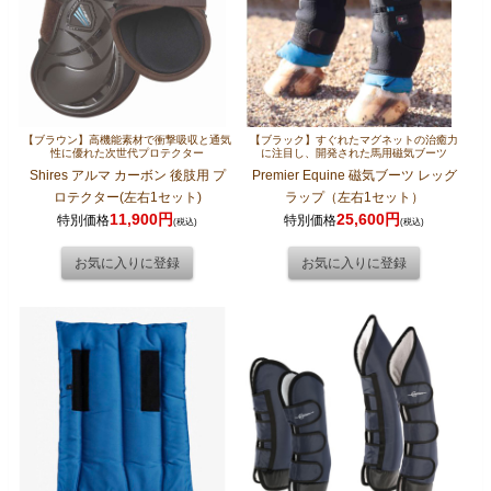
【ブラウン】高機能素材で衝撃吸収と通気
【ブラック】すぐれたマグネットの治癒力
性に優れた次世代プロテクター
に注目し、開発された馬用磁気ブーツ
Shires アルマ カーボン 後肢用 プ
Premier Equine 磁気ブーツ レッグ
ロテクター(左右1セット)
ラップ（左右1セット）
11,900円
25,600円
特別価格
特別価格
(税込)
(税込)