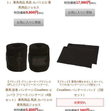
17,980円
ト） 乗馬用品 馬具 カバリエロ 乗
特別価格
(税込)
馬用品ジョセス
9,800円
特別価格
(税込)
【ブラック】グリッターテープでドレス
【ブラック】愛馬の脚をやさしくガードし
UPしたソフトなフリースバンテージ。
てくれるバンテージパッド2肢セット
乗馬 肢巻 バンテージ Covalliero エ
Covalliero バンテージ パッド（2肢
ンパラ フリース バンテージ（4肢
セット）
セット） 乗馬用品 馬具 カバリエロ
在庫切れ
乗馬用品ジョセス
5,800円
特別価格
2,580円
特別価格
(税込)
(税込)