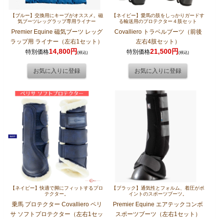
【ブルー】交換用にキープがオススメ。磁
【ネイビー】愛馬の肢をしっかりガードす
気ブーツレッグラップ専用ライナー
る輸送用のプロテクター４肢セット
Premier Equine 磁気ブーツ レッグ
Covalliero トラベルブーツ（前後
ラップ用 ライナー（左右1セット）
左右4肢セット）
14,800円
21,500円
特別価格
特別価格
(税込)
(税込)
【ネイビー】快適で脚にフィットするプロ
【ブラック】通気性とフォルム、着圧がポ
テクター。
イントのスポーツブーツ。
乗馬 プロテクター Covalliero ペリ
Premier Equine エアテックコンボ
サ ソフトプロテクター（左右1セッ
スポーツブーツ（左右1セット）