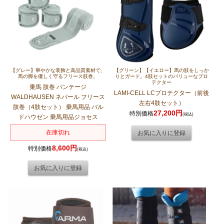
【グレー】華やかな装飾と高品質素材で、
【グリーン】【イエロー】馬の肢をしっか
馬の脚を優しく守るフリース肢巻。
りとガード。4肢セットのバリューなプロ
テクター
乗馬 肢巻 バンテージ
LAMI-CELL LCプロテクター（前後
WALDHAUSEN ネパール フリース
左右4肢セット）
肢巻（4肢セット） 乗馬用品 バル
27,200円
特別価格
(税込)
ドハウゼン 乗馬用品ジョセス
在庫切れ
8,600円
特別価格
(税込)