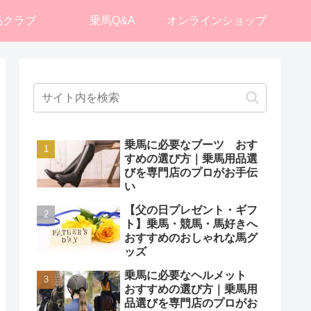
馬クラブ
乗馬Q&A
オンラインショップ
乗馬に必要なブーツ おす
すめの選び方｜乗馬用品選
びを専門店のプロがお手伝
い
【父の日プレゼント・ギフ
ト】乗馬・競馬・馬好きへ
おすすめのおしゃれな馬グ
ッズ
乗馬に必要なヘルメット
おすすめの選び方｜乗馬用
品選びを専門店のプロがお