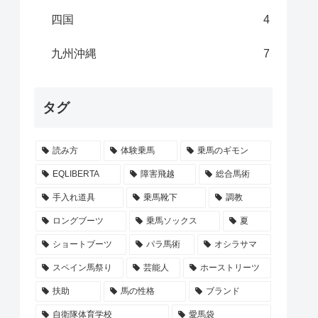
四国
4
九州沖縄
7
タグ
読み方
体験乗馬
乗馬のギモン
EQLIBERTA
障害飛越
総合馬術
手入れ道具
乗馬靴下
調教
ロングブーツ
乗馬ソックス
夏
ショートブーツ
パラ馬術
オシラサマ
スペイン馬祭り
芸能人
ホーストリーツ
扶助
馬の性格
ブランド
自衛隊体育学校
愛馬袋