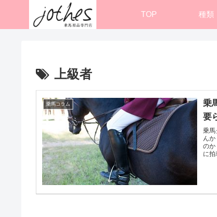
TOP
種類
上級者
乗
乗馬コラム
要
乗馬
んか
のか
に拍
トが