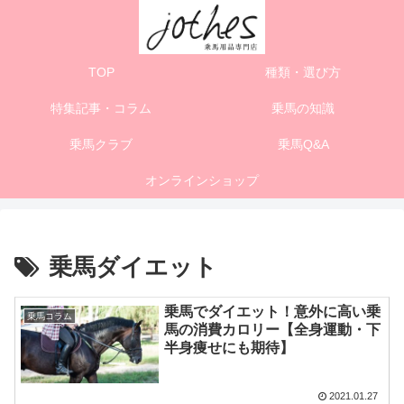
TOP
種類・選び方
特集記事・コラム
乗馬の知識
乗馬クラブ
乗馬Q&A
オンラインショップ
乗馬ダイエット
乗馬でダイエット！意外に高い乗
乗馬コラム
馬の消費カロリー【全身運動・下
半身痩せにも期待】
2021.01.27