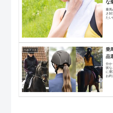
な
乗馬
さ対
たい
乗
ヘルメット
品
分か
状な
に豊
お約