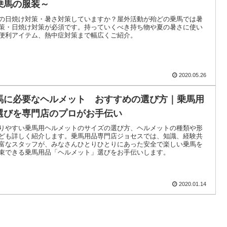
乗馬の服装～
の日焼け対策・暑さ対策していますか？屋外活動が殆どの乗馬では暑
策・日焼け対策が必須です。持っていくべき持ち物や夏の暑さに使い
便利アイテム、熱中症対策まで幅広くご紹介。
2020.05.26
馬に必要なヘルメット おすすめの選び方｜乗馬用
選びを専門店のプロがお手伝い
りやすい乗馬用ヘルメットのサイズの選び方、ヘルメットの種類や形
ども詳しく紹介します。乗馬用品専門店ジョセスでは、知識、経験共
富なスタッフが、みなさんひとりひとりにあった安全で楽しい乗馬を
束できる乗馬用品「ヘルメット」選びをお手伝いします。
2020.01.14