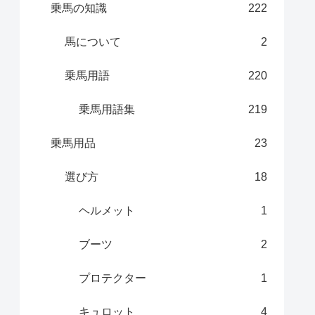
乗馬の知識
222
馬について
2
乗馬用語
220
乗馬用語集
219
乗馬用品
23
選び方
18
ヘルメット
1
ブーツ
2
プロテクター
1
キュロット
4