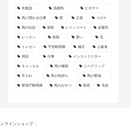
失敗談
流鏑馬
ビギナー
馬に関わる仕事
雨
正装
コロナ
馬の伝説
葵祭
レインコート
必要性
レッスン
発熱
寒い
毛
トレセン
平安騎馬隊
儀式
上級者
用語
仕事
インストラクター
キャンセル
馬の種類
ニーグリップ
手入れ
馬の気持ち
馬の聖地
警視庁騎馬隊
馬のおやつ
雨具
毛色
オンラインショップ