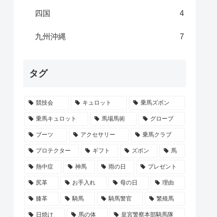
四国
4
九州沖縄
7
タグ
競技会
キュロット
乗馬ズボン
乗馬キュロット
馬場馬術
グローブ
ブーツ
アクセサリー
乗馬クラブ
プロテクター
ギフト
ズボン
馬
熱中症
神馬
雨の日
プレゼント
尻革
お手入れ
母の日
理由
膝革
騎馬
騎馬警官
繁殖馬
日焼け
馬の体
皇宮警察本部騎馬隊