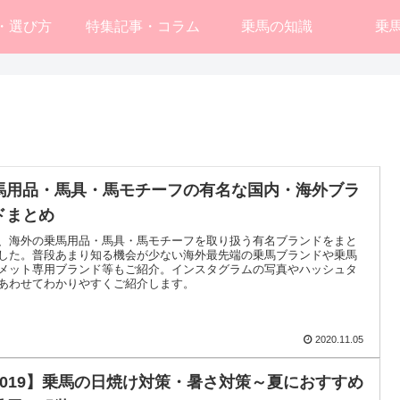
・選び方
特集記事・コラム
乗馬の知識
乗
馬用品・馬具・馬モチーフの有名な国内・海外ブラ
ドまとめ
、海外の乗馬用品・馬具・馬モチーフを取り扱う有名ブランドをまと
した。普段あまり知る機会が少ない海外最先端の乗馬ブランドや乗馬
メット専用ブランド等もご紹介。インスタグラムの写真やハッシュタ
あわせてわかりやすくご紹介します。
2020.11.05
2019】乗馬の日焼け対策・暑さ対策～夏におすすめ