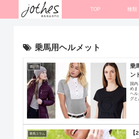
TOP
種類
乗馬用ヘルメット
乗
選び方
ン
国内
めま
ヘル
グと
【
乗馬コラム