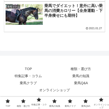
乗馬でダイエット！意外に高い乗
乗馬コラム
馬の消費カロリー【全身運動・下
半身痩せにも期待】
2021.01.27
TOP
種類・選び方
特集記事・コラム
乗馬の知識
乗馬クラブ
乗馬Q&A
オンラインショップ
Copyright © 2020
乗馬用品ジョセス
の記事一覧 All Rights Reserved.
特集記事・コラ
オンラインショ
TOP
種類・選び方
乗馬の知識
乗馬クラブ
乗馬Q&A
ム
ップ