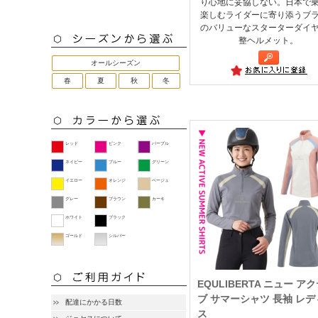
り心地に妥協しない。日本で
楽しむライダーに寄り添うブ
のバリューなスターターダイ
整ヘルメット。
オールシーズン
春
夏
秋
冬
レッド
ピンク
パープル
ネイビー
ブルー
グリーン
イエロー
オレンジ
ベージュ
グレー
ブラウン
カーキ
ホワイト
ブラック
ゴールド
シルバー
EQULIBERTA ニュー ア
ブ サマーシャツ 長袖 レデ
配達にかかる日数
ス