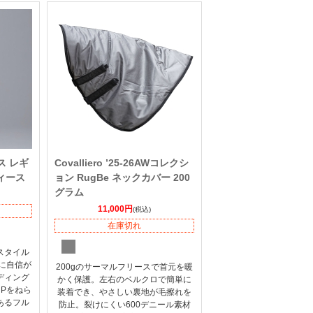
タス レギ
Covalliero ’25-26AWコレクシ
ィース
ョン RugBe ネックカバー 200
グラム
11,000円
(税込)
在庫切れ
スタイル
に自信が
200gのサーマルフリースで首元を暖
ディング
かく保護。左右のベルクロで簡単に
Pをねら
装着でき、やさしい裏地が毛擦れを
あるフル
防止。裂けにくい600デニール素材