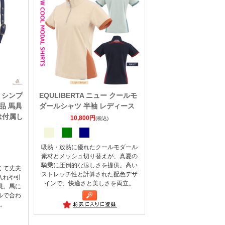
A シンプ
EQULIBERTA ニュー クールモ
品 馬具
ダールシャツ 半袖 レディース
は付属し
10,800円
(税込)
吸熱・放熱に優れたクールモダール
素材とメッシュ切り替えが、真夏の
騎乗に圧倒的な涼しさを提供。高い
くて丈夫
ストレッチ性と計算された配色デザ
入れや引
インで、快適さと美しさを両立。
現。馬に
ルで合わ
。