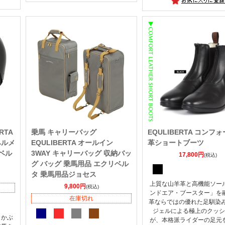
RTA
乗馬 キャリーバッグ
EQULIBERTA コンフ
ヘルメ
EQULIBERTA オールイン
革ショートブーツ
ベル
3WAY キャリーバッグ 収納バッ
17,800円
(税込)
グ バッグ 乗馬用品 エクリベル
タ 乗馬用品ジョセス
上質な山羊革と高機能ソー
9,800円
(税込)
ンドエア・ブースター」を
在庫切れ
革ならではの優れた足馴染み
ジェルによる極上のクッシ
とかぶ
が、本格派ライダーの足元