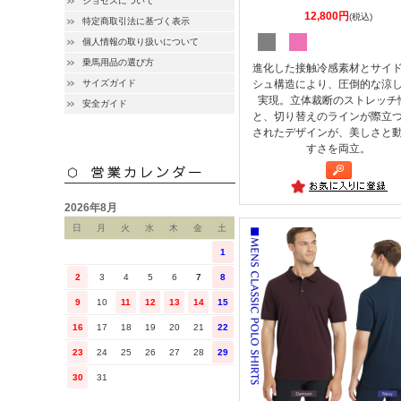
ジョセスについて
12,800円
(税込)
特定商取引法に基づく表示
個人情報の取り扱いについて
乗馬用品の選び方
進化した接触冷感素材とサイ
シュ構造により、圧倒的な涼
サイズガイド
実現。立体裁断のストレッチ
安全ガイド
と、切り替えのラインが際立
されたデザインが、美しさと
すさを両立。
2026年8月
日
月
火
水
木
金
土
1
2
3
4
5
6
7
8
9
10
11
12
13
14
15
16
17
18
19
20
21
22
23
24
25
26
27
28
29
30
31