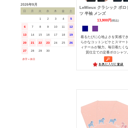
2026年9月
LeMieux クラシック ポ
日
月
火
水
木
金
土
ツ 半袖 メンズ
1
2
3
4
5
13,900円
(税込)
6
7
8
9
10
11
12
13
14
15
16
17
18
19
着るたびに心地よさを実感で
らかなコットンピケとスマー
20
21
22
23
24
25
26
ィテールが魅力。毎日着たく
27
28
29
30
質仕立ての定番ポロシャツ
赤字＝休日