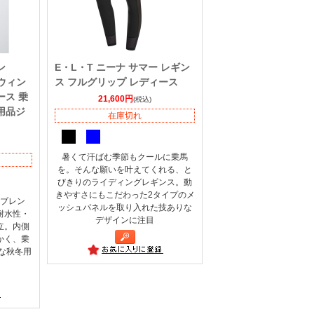
ン
E・L・T ニーナ サマー レギン
 ウィン
ス フルグリップ レディース
ース 乗
21,600円
(税込)
用品ジ
在庫切れ
暑くて汗ばむ季節もクールに乗馬
を。そんな願いを叶えてくれる、と
びきりのライディングレギンス。動
きやすさにもこだわった2タイプのメ
ブレン
ッシュパネルを取り入れた技ありな
耐水性・
デザインに注目
立。内側
かく、乗
な秋冬用