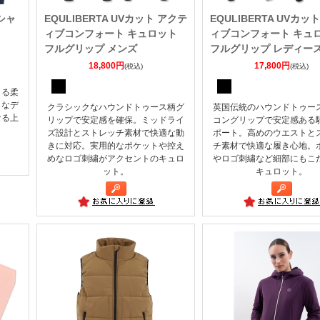
ロシャ
EQULIBERTA UVカット アクテ
EQULIBERTA UVカッ
ィブコンフォート キュロット
ィブコンフォート キュ
フルグリップ メンズ
フルグリップ レディー
18,800円
17,800円
(税込)
(税込)
きる柔
トなデ
クラシックなハウンドトゥース柄グ
英国伝統のハウンドトゥー
なる上
リップで安定感を確保。ミッドライ
コングリップで安定感ある
。
ズ設計とストレッチ素材で快適な動
ポート。高めのウエストと
きに対応。実用的なポケットや控え
チ素材で快適な履き心地。
めなロゴ刺繍がアクセントのキュロ
やロゴ刺繍など細部にもこ
ット。
キュロット。