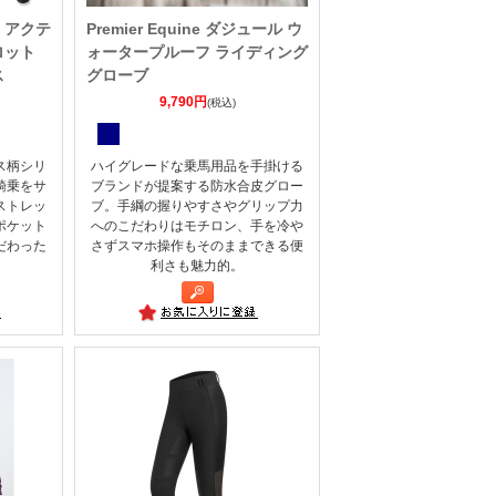
ト アクテ
Premier Equine ダジュール ウ
ロット
ォータープルーフ ライディング
ス
グローブ
9,790円
(税込)
ス柄シリ
ハイグレードな乗馬用品を手掛ける
騎乗をサ
ブランドが提案する防水合皮グロー
ストレッ
ブ。手綱の握りやすさやグリップ力
ポケット
へのこだわりはモチロン、手を冷や
だわった
さずスマホ操作もそのままできる便
利さも魅力的。