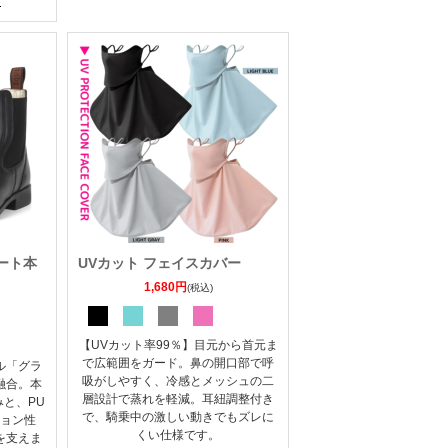
ォート本
UVカット フェイスカバー
1,680円
(税込)
【UVカット率99％】目元から首元ま
で広範囲をガード。鼻の開口部で呼
ル「グラ
吸がしやすく、冷感とメッシュの二
融合。本
層設計で蒸れを軽減。耳紐調整付き
と、PU
で、騎乗中の激しい動きでもズレに
ョン性
くい仕様です。
を支えま