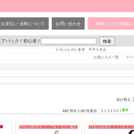
お支払い･送料について
お問い合わせ
→無料メルマガ登録←
エアバック
/
初心者
/
いらっしゃいませ ゲストさん
お気に入り一覧
マイ
並び替え
482 件中 1-80 件表示
1
2
3
4
5
6
7