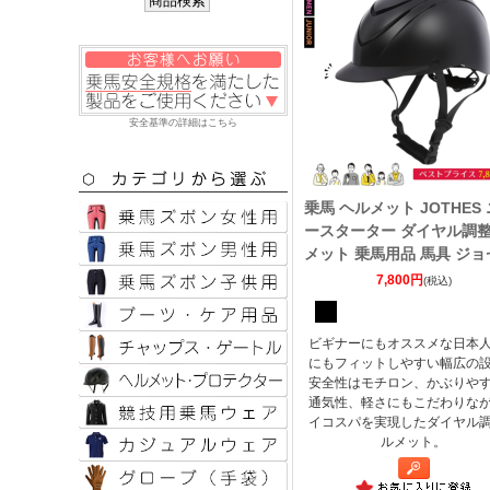
安全基準の詳細はこちら
乗馬 ヘルメット JOTHES
ースターター ダイヤル調
メット 乗馬用品 馬具 ジョ
7,800円
(税込)
ビギナーにもオススメな日本
にもフィットしやすい幅広の
安全性はモチロン、かぶりや
通気性、軽さにもこだわりな
イコスパを実現したダイヤル
ルメット。