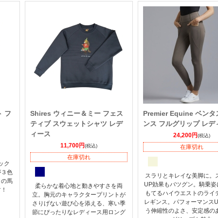
ト フ
Shires ウィニー＆ミー フェス
Premier Equine ベン
ティブ スウェットシャツ レデ
ンス フルグリップ レデ
ィース
24,200円
(税込)
11,700円
(税込)
在庫切れ
在庫切れ
ック
が３色
スラリとキレイな美脚に。
トの馬
UP効果もバツグン。騎乗姿
柔らかな着心地と動きやすさを両
す！
もてるハイウエストのライ
立。胸元のキャラクタープリントが
レギンス。パフォーマンスU
さりげない遊び心を添える、寒い季
う伸縮性のよさ、安定感の
節にぴったりなレディース用ロング