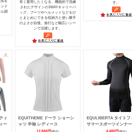
乗馬を
長く愛用したくなる、機能的で洗練
す。
ランド
されたデザインの3WAYキャリーバ
ヤル調
ッグ。ブーツやヘルメットなどをひ
とまとめにできる収納力と使い勝手
のよさが自慢。旅行など幅広いシー
ンで活躍します。
クティ
EQUITHEME ドーラ ショーシ
EQULIBERTA タイト
ィー
ャツ 半袖 レディース
サマースポーツインナー
12,600円
4,480円
(税込)
(税込)