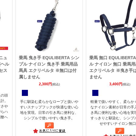
 ニュ
乗馬 曳き手 EQULIBERTA シン
乗馬 無口 EQULIBERT
整ヘル
プル ナイロン 曳き手 乗馬用品
ル ナイロン 無口 乗馬用
セス
馬具 エクリベルタ ※無口は付
エクリベルタ ※曳き手
属しません
ません
2,300円
3,400円
(税込)
(税込)
人の頭
設計。
手に馴染む柔らかなロープと扱いや
軽量で扱いやすく、柔らか
すさや
すいスナップフックが快適な使い心
なナイロン素材が日常の手
がらハ
地を実現。日常の引き馬に便利な、
き馬に便利な使い心地を実
調整ヘ
シンプルで使いやすい曳き手。
すっきりと馴染む、シンプ
せやすいナイロン無口