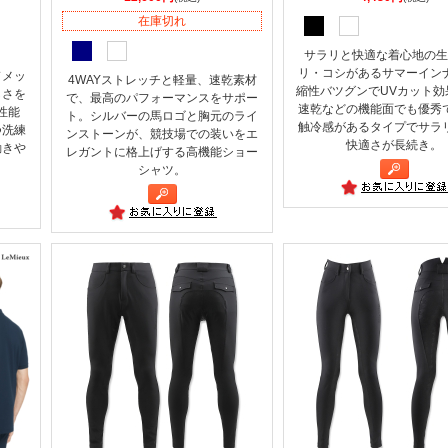
在庫切れ
サラリと快適な着心地の生
リ・コシがあるサマーイン
ドメッ
4WAYストレッチと軽量、速乾素材
縮性バツグンでUVカット効
しさを
で、最高のパフォーマンスをサポー
速乾などの機能面でも優秀
性能
ト。シルバーの馬ロゴと胸元のライ
触冷感があるタイプでサラ
つ洗練
ンストーンが、競技場での装いをエ
快適さが長続き。
動きや
レガントに格上げする高機能ショー
シャツ。