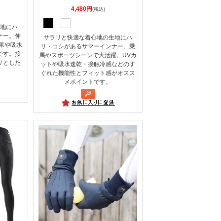
4,480円
(税込)
地にハ
ナー。伸
サラリと快適な着心地の生地にハ
果や吸水
リ・コシがあるサマーインナー。乗
です。接
馬やスポーツシーンで大活躍。UVカ
リとした
ットや吸水速乾・接触冷感などのす
ぐれた機能性とフィット感がオスス
メポイントです。