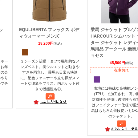
ッ
EQULIBERTA フレックス ボデ
乗馬 ジャケット ブルゾ
ィウォーマー メンズ
HARCOUR シムハット
ター ジャケット レディ
18,200円
(税込)
馬用品 アークール 乗馬
ョセス
ナホー
３シーズン活躍！タフで機能的なメ
45,500円
(税込)
。お年
ンズベスト。美シルエットと動きや
在庫切れ
間の会
すさを両立し、乗馬も日常も快適
のやり
に。配色ファスナーや立ち襟がスマ
のプチ
ートな印象をプラス。内ポケット付
表地には特殊な高機能メン
きで機能性も◎。
（TPU）で加工され、高い
防風性を発揮し透湿性も両
はフェイクファー仕様で暖
馬はもちろん普段使いもOK
のジャケット。