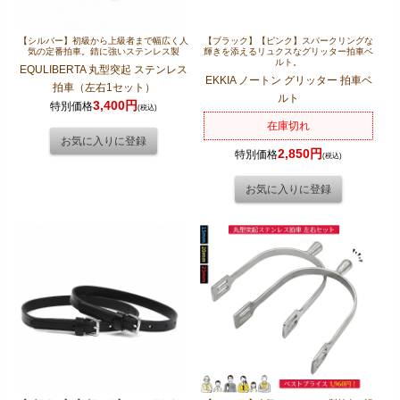
【シルバー】初級から上級者まで幅広く人
【ブラック】【ピンク】スパークリングな
気の定番拍車。錆に強いステンレス製
輝きを添えるリュクスなグリッター拍車ベ
ルト。
EQULIBERTA 丸型突起 ステンレス
EKKIA ノートン グリッター 拍車ベ
拍車（左右1セット）
ルト
3,400円
特別価格
(税込)
在庫切れ
2,850円
特別価格
(税込)