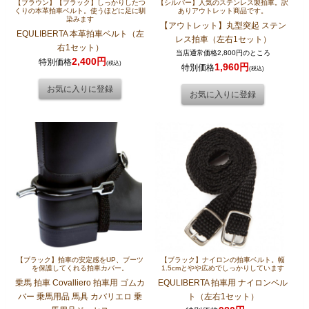
【ブラウン】【ブラック】しっかりしたつ
【シルバー】人気のステンレス製拍車。訳
くりの本革拍車ベルト。使うほどに足に馴
ありアウトレット商品です。
染みます
【アウトレット】丸型突起 ステン
EQULIBERTA 本革拍車ベルト（左
レス拍車（左右1セット）
右1セット）
当店通常価格2,800円のところ
2,400円
特別価格
(税込)
1,960円
特別価格
(税込)
【ブラック】拍車の安定感をUP、ブーツ
【ブラック】ナイロンの拍車ベルト。幅
を保護してくれる拍車カバー。
1.5cmとやや広めでしっかりしています
乗馬 拍車 Covalliero 拍車用 ゴムカ
EQULIBERTA 拍車用 ナイロンベル
バー 乗馬用品 馬具 カバリエロ 乗
ト（左右1セット）