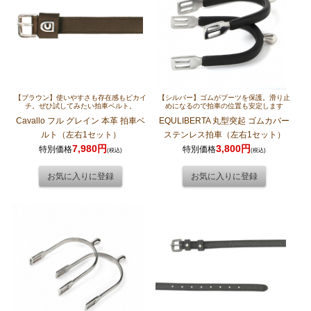
【ブラウン】使いやすさも存在感もピカイ
【シルバー】ゴムがブーツを保護。滑り止
チ。ぜひ試してみたい拍車ベルト。
めになるので拍車の位置も安定します
Cavallo フル グレイン 本革 拍車ベ
EQULIBERTA 丸型突起 ゴムカバー
ルト（左右1セット）
ステンレス拍車（左右1セット）
7,980円
3,800円
特別価格
特別価格
(税込)
(税込)