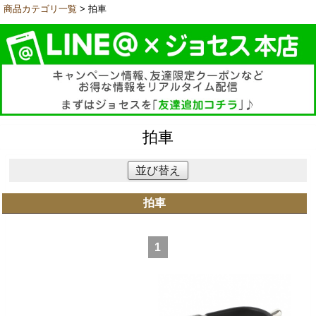
商品カテゴリ一覧
> 拍車
拍車
並び替え
拍車
1