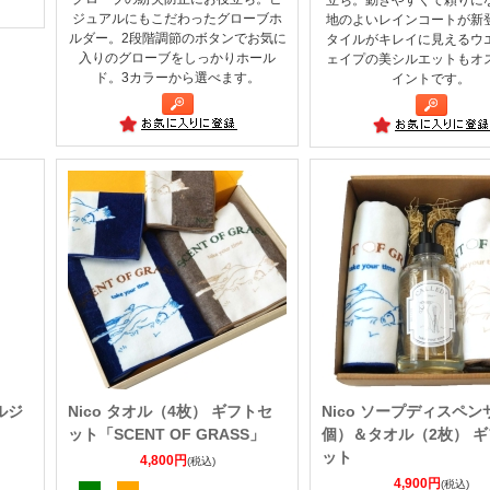
ジュアルにもこだわったグローブホ
地のよいレインコートが新
ルダー。2段階調節のボタンでお気に
タイルがキレイに見えるウ
入りのグローブをしっかりホール
ェイプの美シルエットもオ
ド。3カラーから選べます。
イントです。
ルジ
Nico タオル（4枚） ギフトセ
Nico ソープディスペン
ット「SCENT OF GRASS」
個）＆タオル（2枚） 
ット
4,800円
(税込)
4,900円
(税込)