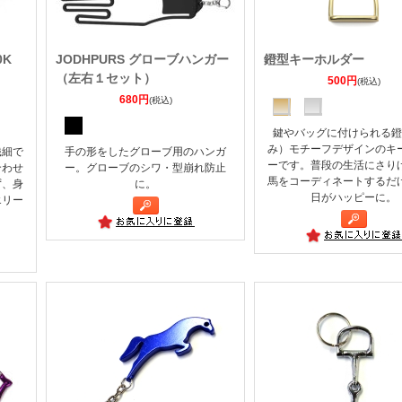
10K
JODHPURS グローブハンガー
鐙型キーホルダー
（左右１セット）
500円
(税込)
680円
(税込)
鍵やバッグに付けられる鐙
み）モチーフデザインのキ
繊細で
手の形をしたグローブ用のハンガ
ーです。普段の生活にさり
合わせ
ー。グローブのシワ・型崩れ防止
馬をコーディネートするだ
ず、身
に。
日がハッピーに。
エリー