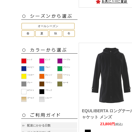
オールシーズン
春
夏
秋
冬
レッド
ピンク
パープル
ネイビー
ブルー
グリーン
イエロー
オレンジ
ベージュ
グレー
ブラウン
カーキ
ホワイト
ブラック
ゴールド
シルバー
EQULIBERTA ロングテー
ャケット メンズ
23,800円
(税込)
配達にかかる日数