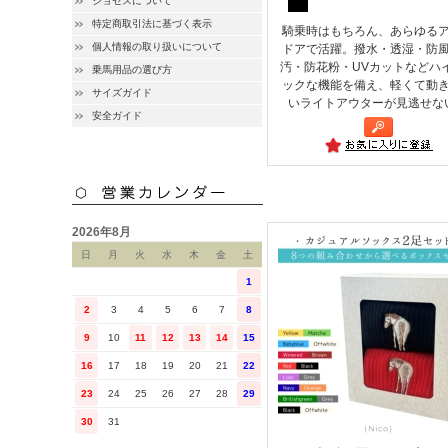
ジョセスについて
特定商取引法に基づく表示
騎乗時はもちろん、あらゆる
個人情報の取り扱いについて
ドアで活躍。撥水・透湿・防
汚・防花粉・UVカットなどハ
乗馬用品の選び方
ックな機能を備え、軽くて動
サイズガイド
いライトアウターが見逃せな
安全ガイド
2026年8月
日
月
火
水
木
金
土
1
2
3
4
5
6
7
8
9
10
11
12
13
14
15
16
17
18
19
20
21
22
23
24
25
26
27
28
29
30
31