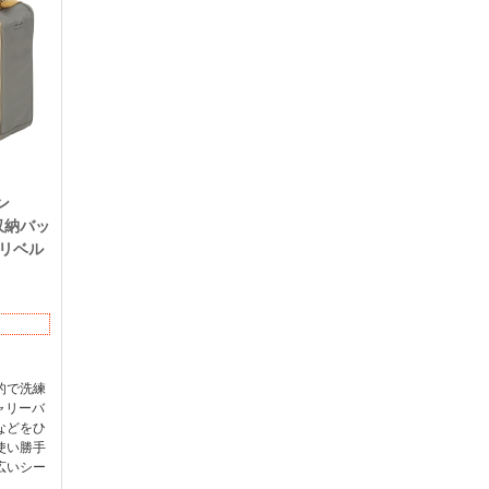
ン
収納バッ
クリベル
的で洗練
ャリーバ
などをひ
使い勝手
広いシー