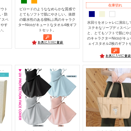
在庫切れ
アウト
ビロードのようななめらかな質感で
風・防
とてもソフトで肌にやさしい。抜群
イスペ
の吸水性のある寝転ぶ馬のキャラク
水回りをオシャレに演出し
きやす
ターNicoがキュートなタオル4枚ギフ
ステキなソープディスペン
い。
トセット。
と、とてもソフトで肌にや
のキャラクターNicoがキュ
ェイスタオル2枚のギフト