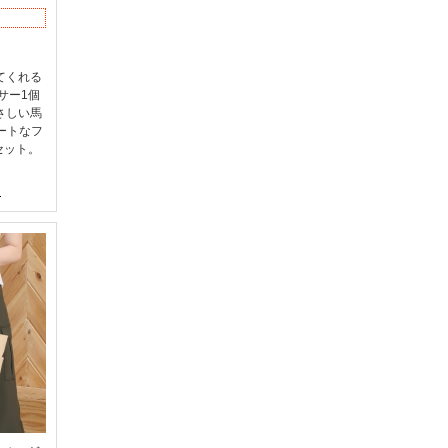
てくれる
サー1個
さしい馬
ートなフ
セット。