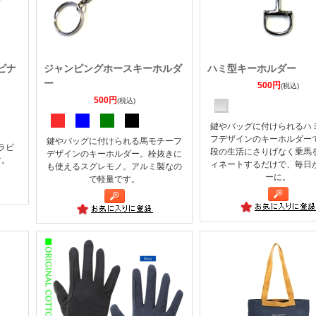
ラビナ
ジャンピングホースキーホルダ
ハミ型キーホルダー
ー
500円
(税込)
500円
(税込)
鍵やバッグに付けられるハ
フデザインのキーホルダー
鍵やバッグに付けられる馬モチーフ
ラビ
段の生活にさりげなく乗馬
デザインのキーホルダー。栓抜きに
す。
ィネートするだけで、毎日
も使えるスグレモノ。アルミ製なの
ーに。
で軽量です。