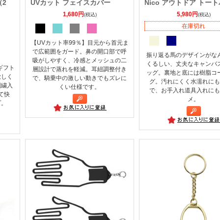
（2
UVカット フェイスカバー
Nico アウトドア トー
1,680円
5,980円
(税込)
(税込)
在庫切れ
【UVカット率99％】目元から首元ま
で広範囲をガード。鼻の開口部で呼
振り返る馬のデザインがな
吸がしやすく、冷感とメッシュの二
くるしい、丈夫なキャンバ
ギフト
層設計で蒸れを軽減。耳紐調整付き
ッグ。裏地と底には樹脂コ
欲しく
で、騎乗中の激しい動きでもズレに
グ。汚れにくく水濡れにも
刺繍入
くい仕様です。
で、お手入れ道具入れにも
て快
メ。
プ。