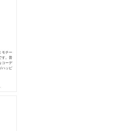
ミモチー
です。普
をコーデ
がハッピ