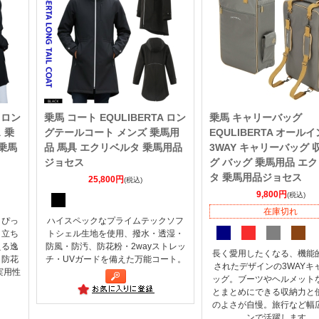
 ロン
乗馬 コート EQULIBERTA ロン
乗馬 キャリーバッグ
 乗
グテールコート メンズ 乗馬用
EQULIBERTA オールイ
乗馬
品 馬具 エクリベルタ 乗馬用品
3WAY キャリーバッグ 
ジョセス
グ バッグ 乗馬用品 エ
タ 乗馬用品ジョセス
25,800円
(税込)
9,800円
(税込)
在庫切れ
とぴっ
ハイスペックなプライムテックソフ
、立ち
トシェル生地を使用、撥水・透湿・
える逸
防風・防汚、防花粉・2wayストレッ
長く愛用したくなる、機能
・防花
チ・UVガードを備えた万能コート。
されたデザインの3WAYキ
実用性
ッグ。ブーツやヘルメット
とまとめにできる収納力と
のよさが自慢。旅行など幅
ンで活躍します。