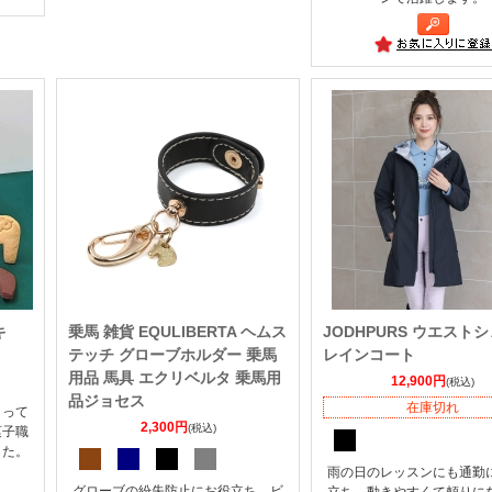
キ
乗馬 雑貨 EQULIBERTA ヘムス
JODHPURS ウエスト
テッチ グローブホルダー 乗馬
レインコート
用品 馬具 エクリベルタ 乗馬用
12,900円
(税込)
品ジョセス
在庫切れ
とって
2,300円
(税込)
菓子職
した。
雨の日のレッスンにも通勤
グローブの紛失防止にお役立ち。ビ
立ち。動きやすくて頼りに