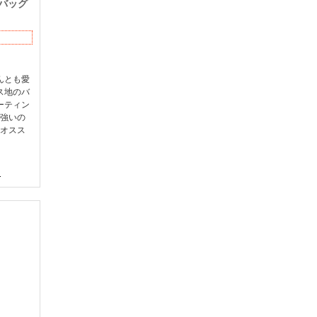
トバッグ
んとも愛
ス地のバ
ーティン
強いの
オスス