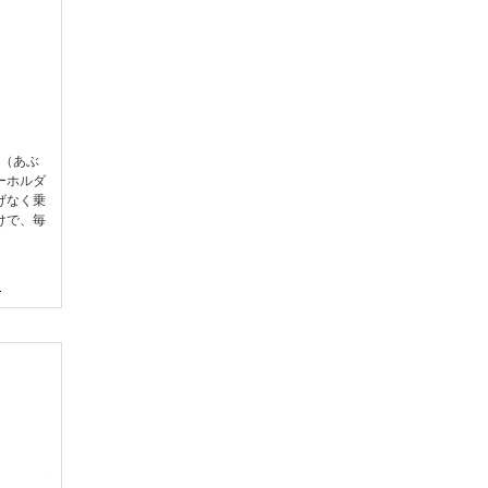
（あぶ
ーホルダ
げなく乗
けで、毎