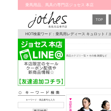
乗馬用品、馬具の専門店ジョセス 本店
TOP
HOT検索ワード：
乗馬用レディース キュロット
/
商品カテゴリ一覧
> その他 雑貨など
キーワード・商品番号を入力