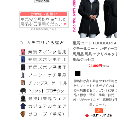
安全基準の詳細はこちら
乗馬 コート EQULIBERTA
グテールコート レディース
馬用品 馬具 エクリベルタ 
用品ジョセス
24,800円
(税込)
伸縮性が高く動きやすい生地
たりフィットするデザインは
姿も騎乗姿もエレガントに映
品！撥水・透湿・防風・防汚
粉・UVカットなど、高機能で
高いコート。