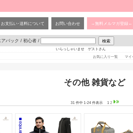
お支払い･送料について
お問い合わせ
→無料メルマガ登録←
エアバック
/
初心者
/
いらっしゃいませ ゲストさん
お気に入り一覧
マイ
その他 雑貨など
31 件中 1-24 件表示
1
2