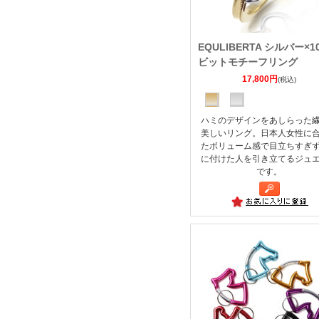
EQULIBERTA シルバー×
ビットモチーフリング
17,800円
(税込)
ハミのデザインをあしらった
美しいリング。日本人女性に
たボリューム感で目立ちすぎ
に付けた人を引き立てるジュ
です。