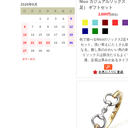
Nico カジュアルソックス
2026年9月
足） ギフトセット
日
月
火
水
木
金
土
2,000円
(税込)
1
2
3
4
5
6
7
8
9
10
11
12
13
14
15
16
17
18
19
色で遊べるNicoのソックス2足
20
21
22
23
24
25
26
セット。洗い替えにたくさん
なる。癒し系のかわいい馬の
27
28
29
30
りソックスは肌当たりもよく
赤字＝休日
適。足底は厚みがあるタイ