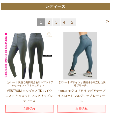
レディース
>
1
2
3
4
5
【グレー】快適で美脚見えも叶うプレミア
【ブルー】デザインと機能性を両立した快
ムなハイウエストキュロット。
適ブリーチ。
VESTRUM モルヴェノ TK ハイウ
montar モグロリア キャビアテープ
エスト キュロット フルグリップ レ
キュロット フルグリップ レディー
ディース
ス
在庫切れ
在庫切れ