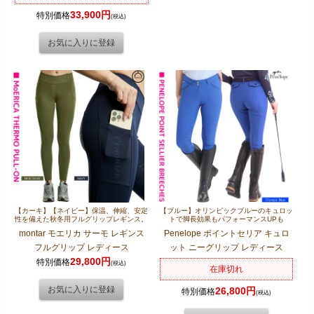
33,900円
特別価格
(税込)
【カーキ】【ネイビー】保温、伸縮、安定
【ブルー】オリンピックブルーのキュロッ
性を備えた秋冬用フルグリップレギンス。
トで脚長効果もパフォーマンスUPも
montar モエリカ サーモ レギンス
Penelope ポイントセリア キュロ
フルグリップ レディース
ット ニーグリップ レディース
29,800円
特別価格
(税込)
在庫切れ
26,800円
特別価格
(税込)