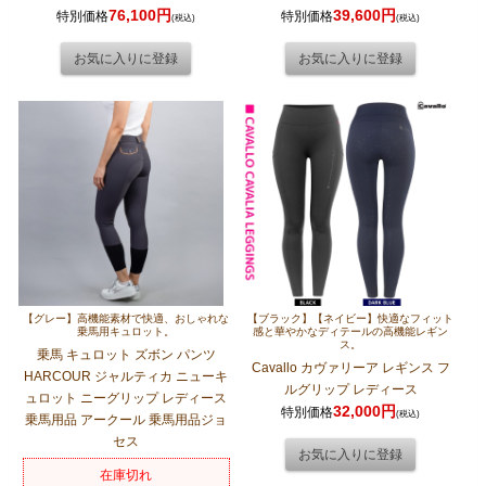
76,100円
39,600円
特別価格
特別価格
(税込)
(税込)
【グレー】高機能素材で快適、おしゃれな
【ブラック】【ネイビー】快適なフィット
乗馬用キュロット。
感と華やかなディテールの高機能レギン
ス。
乗馬 キュロット ズボン パンツ
Cavallo カヴァリーア レギンス フ
HARCOUR ジャルティカ ニューキ
ルグリップ レディース
ュロット ニーグリップ レディース
32,000円
特別価格
(税込)
乗馬用品 アークール 乗馬用品ジョ
セス
在庫切れ