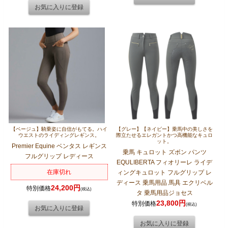
【ベージュ】騎乗姿に自信がもてる。ハイ
【グレー】【ネイビー】乗馬中の美しさを
ウエストのライディングレギンス。
際立たせるエレガントかつ高機能なキュロ
ット。
Premier Equine ベンタス レギンス
乗馬 キュロット ズボン パンツ
フルグリップ レディース
EQULIBERTA フィオリーレ ライデ
在庫切れ
ィングキュロット フルグリップ レ
ディース 乗馬用品 馬具 エクリベル
24,200円
特別価格
(税込)
タ 乗馬用品ジョセス
23,800円
特別価格
(税込)