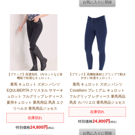
【ブラック】高通気性、UVカットなど多
【ブラック】高機能素材とグリップで動き
機能で快適なキュロット。
やすい快適キュロット。
乗馬 キュロット ズボン パンツ
乗馬 キュロット ズボン パンツ
EQULIBERTA クリスタル サマーキ
Covalliero プレミアム キュロット
ュロット フルグリップ レディース
フルグリップ レディース 乗馬用品
夏用キュロット 乗馬用品 馬具 エク
馬具 カバリエロ 乗馬用品ジョセス
リベルタ 乗馬用品ジョセス
在庫切れ
在庫切れ
24,800円
特別価格
(税込)
24,800円
特別価格
(税込)