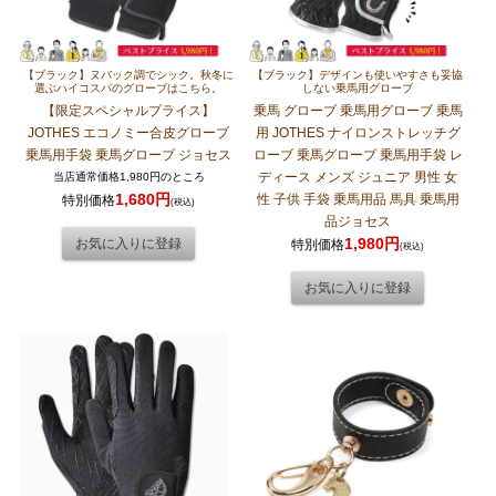
【ブラック】ヌバック調でシック。秋冬に
【ブラック】デザインも使いやすさも妥協
選ぶハイコスパのグローブはこちら。
しない乗馬用グローブ
【限定スペシャルプライス】
乗馬 グローブ 乗馬用グローブ 乗馬
JOTHES エコノミー合皮グローブ
用 JOTHES ナイロンストレッチグ
乗馬用手袋 乗馬グローブ ジョセス
ローブ 乗馬グローブ 乗馬用手袋 レ
ディース メンズ ジュニア 男性 女
当店通常価格1,980円のところ
1,680円
性 子供 手袋 乗馬用品 馬具 乗馬用
特別価格
(税込)
品ジョセス
1,980円
特別価格
(税込)