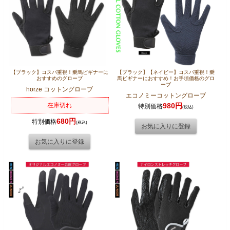
【ブラック】コスパ重視！乗馬ビギナーに
【ブラック】【ネイビー】コスパ重視！乗
おすすめのグローブ
馬ビギナーにおすすめ！お手頃価格のグロ
ーブ
horze コットングローブ
エコノミーコットングローブ
在庫切れ
980円
特別価格
(税込)
680円
特別価格
(税込)