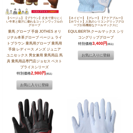
【ベージュ】【ブラウン】丈夫で滑りにく
【ネイビー】【グレー】【アクアブルー】
い牛革と吸汗に優れるコットンワッフルの
【ホワイト】人気のシリコングリップグロ
グローブ
ーブが高機能なクールマックスに
乗馬 グローブ 手袋 JOTHES オリ
EQULIBERTA クールマックス シリ
ジナル本革グローブ ベージュ ライ
コングリップグローブ
3,400円
トブラウン 乗馬用グローブ 乗馬用
特別価格
(税込)
手袋 レディース メンズ ジュニア
ユニセックス 男女兼用 乗馬用品 馬
具 乗馬用品専門店ジョセス ベスト
プライスシリーズ
2,980円
特別価格
(税込)