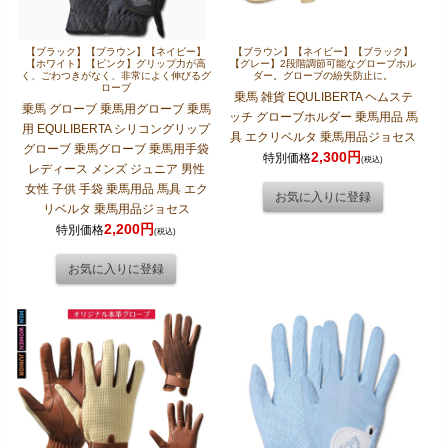
【ブラック】【ブラウン】【ネイビー】
【ブラウン】【ネイビー】【ブラック】
【ホワイト】【ピンク】グリップ力が高
【グレー】2段階調節可能なグローブホル
く、ごわつきがなく、非常によく伸びるグ
ダー。グローブの紛失防止に。
ローブ
乗馬 雑貨 EQULIBERTA ヘムステ
乗馬 グローブ 乗馬用グローブ 乗馬
ッチ グローブホルダー 乗馬用品 馬
用 EQULIBERTA シリコングリップ
具 エクリベルタ 乗馬用品ジョセス
グローブ 乗馬グローブ 乗馬用手袋
2,300円
特別価格
(税込)
レディース メンズ ジュニア 男性
女性 子供 手袋 乗馬用品 馬具 エク
リベルタ 乗馬用品ジョセス
2,200円
特別価格
(税込)