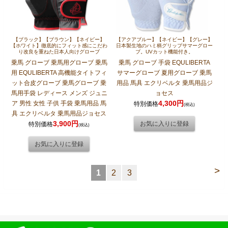
【ブラック】【ブラウン】【ネイビー】
【アクアブルー】【ネイビー】【グレー】
【ホワイト】徹底的にフィット感にこだわ
日本製生地のハミ柄グリップサマーグロー
り改良を重ねた日本人向けグローブ
ブ。UVカット機能付き。
乗馬 グローブ 乗馬用グローブ 乗馬
乗馬 グローブ 手袋 EQULIBERTA
用 EQULIBERTA 高機能タイトフィ
サマーグローブ 夏用グローブ 乗馬
ット合皮グローブ 乗馬グローブ 乗
用品 馬具 エクリベルタ 乗馬用品ジ
馬用手袋 レディース メンズ ジュニ
ョセス
4,300円
ア 男性 女性 子供 手袋 乗馬用品 馬
特別価格
(税込)
具 エクリベルタ 乗馬用品ジョセス
3,900円
特別価格
(税込)
>
1
2
3