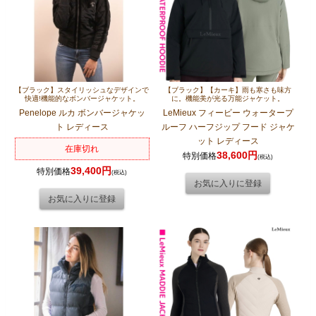
【ブラック】スタイリッシュなデザインで
【ブラック】【カーキ】雨も寒さも味方
快適!機能的なボンバージャケット。
に。機能美が光る万能ジャケット。
Penelope ルカ ボンバージャケッ
LeMieux フィービー ウォータープ
ト レディース
ルーフ ハーフジップ フード ジャケ
ット レディース
在庫切れ
38,600円
特別価格
(税込)
39,400円
特別価格
(税込)