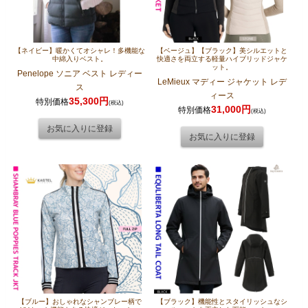
【ネイビー】暖かくてオシャレ！多機能な
【ベージュ】【ブラック】美シルエットと
中綿入りベスト。
快適さを両立する軽量ハイブリッドジャケ
ット。
Penelope ソニア ベスト レディー
LeMieux マディー ジャケット レデ
ス
ィース
35,300円
特別価格
(税込)
31,000円
特別価格
(税込)
【ブルー】おしゃれなシャンブレー柄で
【ブラック】機能性とスタイリッシュなシ