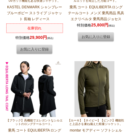
UVカット機能もある快適ジャケット。
ルエットを両立した万能コート。
KASTEL DENMARK シャンブレー
乗馬 コート EQULIBERTA ロング
ブルーポピー ストライプ ジャケッ
テールコート メンズ 乗馬用品 馬具
ト 長袖 レディース
エクリベルタ 乗馬用品ジョセス
25,800円
特別価格
(税込)
在庫切れ
29,900円
特別価格
(税込)
【ブラック】高機能でエレガントなシルエ
【カーキ】【ネイビー】【ピンク】機能性
ットのロングテールコート。
と上品さを兼ね備えた軽量ジャケット。
乗馬 コート EQULIBERTA ロング
montar モアディー ソフトシェル