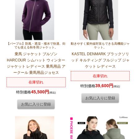
【パープル】防風・透湿・撥水で快適。街
動きやすく紫外線対策もできる高機能ジャ
でも使える秋冬用ジャケット。
ケット。
乗馬 ジャケット ブルゾン
KASTEL DENMARK ブラックソリ
HARCOUR シムハット ウィンター
ッド キルティング フルジップ ジャ
ジャケット レディース 乗馬用品 ア
ケット レディース
ークール 乗馬用品ジョセス
在庫切れ
在庫切れ
39,600円
特別価格
(税込)
45,500円
特別価格
(税込)