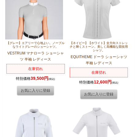
【グレー】エアリーで心地よい。ノーブル
【ネイビー】【ホワイト】全方向ストレッ
なライトグレーのショーシャツ。
チと輝くストーン。美しく高機能な競技用
シャツ。
VESTRUM マナローラ ショーシャ
EQUITHEME ドーラ ショーシャツ
ツ 半袖 レディース
半袖 レディース
在庫切れ
在庫切れ
39,500円
特別価格
(税込)
12,600円
特別価格
(税込)