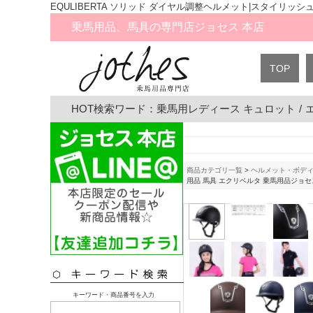
EQULIBERTA ソリッド ダイヤル調整ヘルメット|スタイリ
乗馬用品、馬具の専門店ジョセス 本店
TOP
HOT検索ワード：
乗馬用レディース キュロット
/
商品カテゴリ一覧
>
ヘルメット・ボデ
用品 馬具 エクリベルタ 乗馬用品ジョセ
キーワード・商品番号を入力