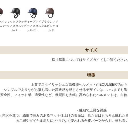
ン／マ
マットブラッ
ディープネイ
ブラウン／メ
ルバー
ク／メタルシ
ビー／メタル
タルピンクゴ
ルバー
シルバー
ールド
サイズ
採寸基準については
サイズガイド
をご覧ください
特徴
上質でスタイリッシュな高機能ヘルメットがEQULIBERTAか
シンプルでありながら落ち着いた高級感を感じさせるデザインは、いつまでも飽
安全性、フィット感、通気性など、機能性も大幅に高められたヘルメットは、自信
・繊細で上質な質感
と光沢を放つ、繊細で深みのあるマット仕上げの表面は、見た目はもちろん触れた
あご紐やダイヤル周りにさりげなく使われる合皮パーツからも、落ち着