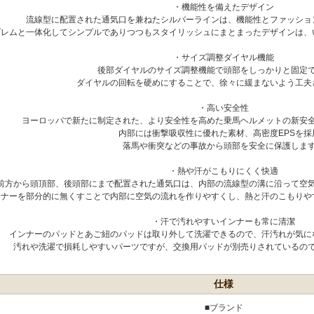
・機能性を備えたデザイン
流線型に配置された通気口を兼ねたシルバーラインは、機能性とファッショ
ブレムと一体化してシンプルでありつつもスタイリッシュにまとまったデザインは、
・サイズ調整ダイヤル機能
後部ダイヤルのサイズ調整機能で頭部をしっかりと固定
ダイヤルの回転を硬めにすることで、徐々に緩まないよう工夫
・高い安全性
ヨーロッパで新たに制定された、より安全性を高めた乗馬ヘルメットの新安全
内部には衝撃吸収性に優れた素材、高密度EPSを採
落馬や衝突などの事故から頭部を安全に保護しま
・熱や汗がこもりにくく快適
前方から頭頂部、後頭部にまで配置された通気口は、内部の流線型の溝に沿って空
ンナーを部分的に無くすことで内部に空気の流れを作りやすくし、熱と汗のこもりや
・汗で汚れやすいインナーも常に清潔
インナーのパッドとあご紐のパッドは取り外して洗濯できるので、汗汚れが気に
汚れや洗濯で損耗しやすいパーツですが、交換用パッドが別売りされているの
仕様
■ブランド