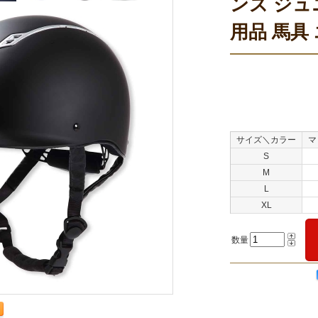
ンズ ジュ
用品 馬具
サイズ＼カラー
マ
S
M
L
XL
数量