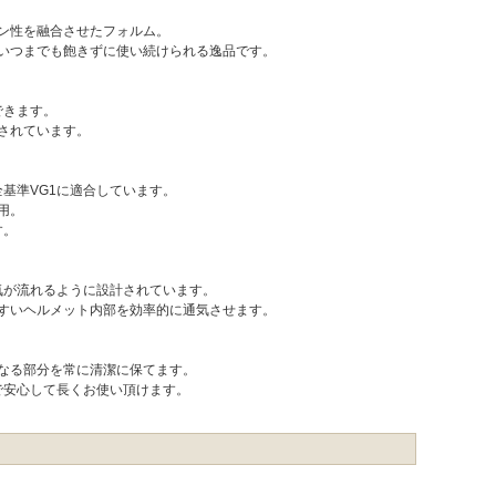
ン性を融合させたフォルム。
いつまでも飽きずに使い続けられる逸品です。
できます。
されています。
基準VG1に適合しています。
用。
す。
気が流れるように設計されています。
すいヘルメット内部を効率的に通気させます。
なる部分を常に清潔に保てます。
で安心して長くお使い頂けます。