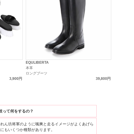
EQULIBERTA
本革
ロングブーツ
3,900円
39,800円
技って何をするの？
暴れん坊将軍のように颯爽と走るイメージがよくあげら
技にもいくつか種類があります。