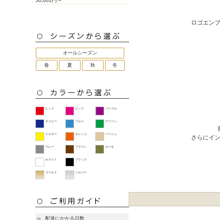
30,001円～
ロゴエン
オールシーズン
春
夏
秋
冬
レッド
ピンク
パープル
ネイビー
ブルー
グリーン
イエロー
オレンジ
ベージュ
さらにイ
グレー
ブラウン
カーキ
ホワイト
ブラック
ゴールド
シルバー
配達にかかる日数