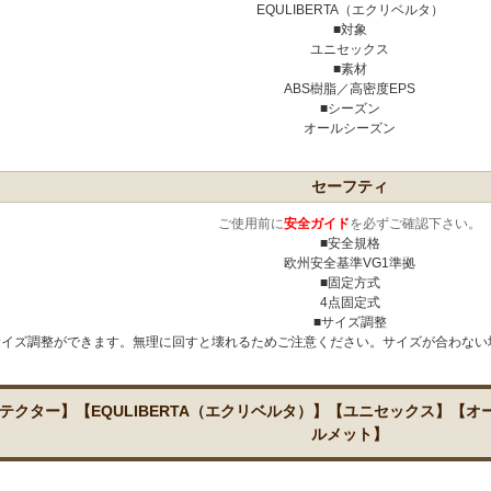
EQULIBERTA（エクリベルタ）
■対象
ユニセックス
■素材
ABS樹脂／高密度EPS
■シーズン
オールシーズン
セーフティ
ご使用前に
安全ガイド
を必ずご確認下さい。
■安全規格
欧州安全基準VG1準拠
■固定方式
4点固定式
■サイズ調整
サイズ調整ができます。無理に回すと壊れるためご注意ください。サイズが合わない
テクター】【EQULIBERTA（エクリベルタ）】【ユニセックス】【
ルメット】