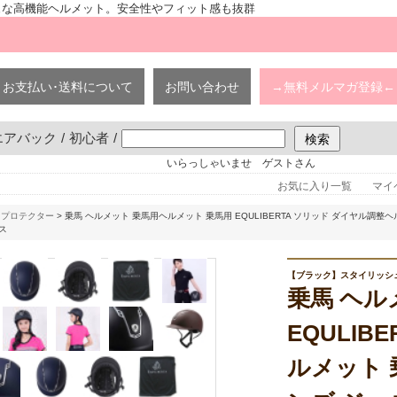
ッシュな高機能ヘルメット。安全性やフィット感も抜群
お支払い･送料について
お問い合わせ
→無料メルマガ登録←
エアバック
/
初心者
/
いらっしゃいませ ゲストさん
お気に入り一覧
マイ
ィプロテクター
> 乗馬 ヘルメット 乗馬用ヘルメット 乗馬用 EQULIBERTA ソリッド ダイヤル調整
ス
【ブラック】スタイリッシ
乗馬 ヘル
EQULIB
ルメット 