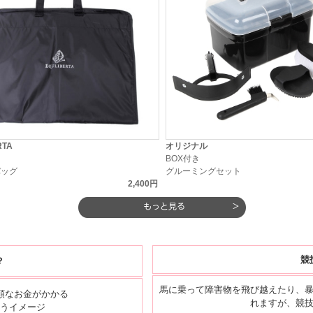
RTA
オリジナル
ト
BOX付き
バッグ
グルーミングセット
2,400円
競
？
馬に乗って障害物を飛び越えたり、
額なお金がかかる
れますが、競
うイメージ