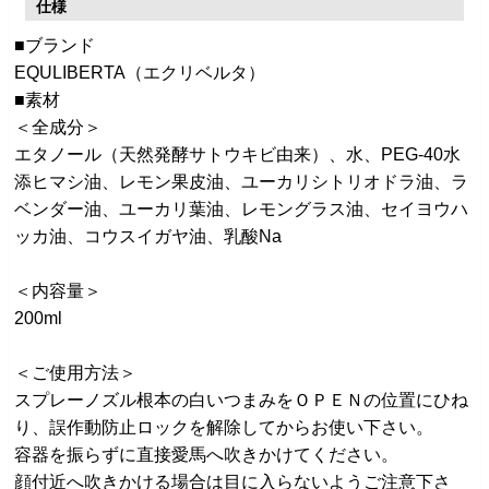
仕様
■ブランド
EQULIBERTA（エクリベルタ）
■素材
＜全成分＞
エタノール（天然発酵サトウキビ由来）、水、PEG-40水
添ヒマシ油、レモン果皮油、ユーカリシトリオドラ油、ラ
ベンダー油、ユーカリ葉油、レモングラス油、セイヨウハ
ッカ油、コウスイガヤ油、乳酸Na
＜内容量＞
200ml
＜ご使用方法＞
スプレーノズル根本の白いつまみをＯＰＥＮの位置にひね
り、誤作動防止ロックを解除してからお使い下さい。
容器を振らずに直接愛馬へ吹きかけてください。
顔付近へ吹きかける場合は目に入らないようご注意下さ