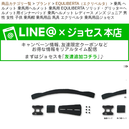
商品カテゴリ一覧
>
ブランド
>
EQULIBERTA（エクリベルタ）
> 乗馬 ヘ
ルメット 乗馬用ヘルメット 乗馬用 EQULIBERTA ソリッド・グリッターヘ
ルメット用インナーパッド 乗馬ヘルメット レディース メンズ ジュニア 男
性 女性 子供 乗馬帽 乗馬用品 馬具 エクリベルタ 乗馬用品ジョセス