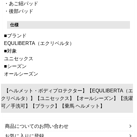
・あご紐パッド
・後部パッド
仕様
■ブランド
EQULIBERTA（エクリベルタ）
■対象
ユニセックス
■シーズン
オールシーズン
【ヘルメット・ボディプロテクター】【EQULIBERTA（エ
クリベルタ）】【ユニセックス】【オールシーズン】【洗濯
可／手洗可】【ブラック】【乗馬 ヘルメット】
商品についてのお問い合わせ
お気に入りに登録