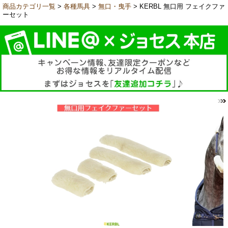
商品カテゴリ一覧
>
各種馬具
>
無口・曳手
> KERBL 無口用 フェイクファ
ーセット