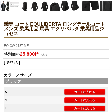
乗馬 コート EQULIBERTA ロングテールコート
メンズ 乗馬用品 馬具 エクリベルタ 乗馬用品ジ
ョセス
EQ-CW-2187-ME
25,800円
特別価格
(税込)
[ 送料込 ]
カラー／サイズ
ブラック
S
M
L