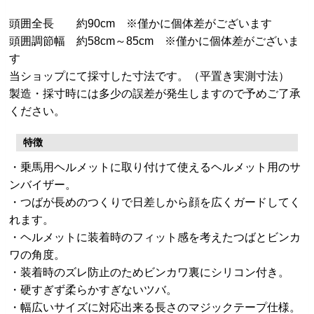
頭囲全長 約90cm ※僅かに個体差がございます
頭囲調節幅 約58cm～85cm ※僅かに個体差がございま
す
当ショップにて採寸した寸法です。（平置き実測寸法）
製造・採寸時には多少の誤差が発生しますので予めご了承
ください。
特徴
・乗馬用ヘルメットに取り付けて使えるヘルメット用のサ
ンバイザー。
・つばが長めのつくりで日差しから顔を広くガードしてく
れます。
・ヘルメットに装着時のフィット感を考えたつばとビンカ
ワの角度。
・装着時のズレ防止のためビンカワ裏にシリコン付き。
・硬すぎず柔らかすぎないツバ。
・幅広いサイズに対応出来る長さのマジックテープ仕様。