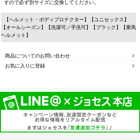
すので必ず別サイズに交換してください。
【ヘルメット・ボディプロテクター】【ユニセックス】
【オールシーズン】【洗濯可／手洗可】【ブラック】【乗馬
ヘルメット】
商品についてのお問い合わせ
お気に入りに登録