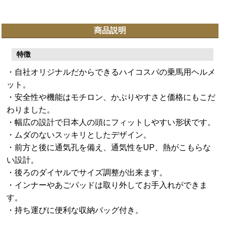
商品説明
特徴
・自社オリジナルだからできるハイコスパの乗馬用ヘルメ
ット。
・安全性や機能はモチロン、かぶりやすさと価格にもこだ
わりました。
・幅広の設計で日本人の頭にフィットしやすい形状です。
・ムダのないスッキリとしたデザイン。
・前方と後に通気孔を備え、通気性をUP、熱がこもらな
い設計。
・後ろのダイヤルでサイズ調整が出来ます。
・インナーやあごパッドは取り外してお手入れができま
す。
・持ち運びに便利な収納バッグ付き。