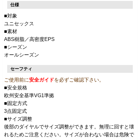
仕様
■対象
ユニセックス
■素材
ABS樹脂／高密度EPS
■シーズン
オールシーズン
セーフティ
ご使用前に
安全ガイド
を必ずご確認下さい。
■安全規格
欧州安全基準VG1準拠
■固定方式
3点固定式
■サイズ調整
後部のダイヤルでサイズ調整ができます。無理に回すと壊
れるためご注意ください。サイズが合わない場合は危険で