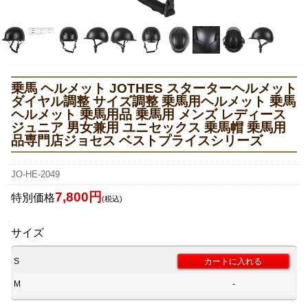
乗馬 ヘルメット JOTHES スターターヘルメット
ダイヤル調整 サイズ調整 乗馬用ヘルメット 乗馬
ヘルメット 乗馬用品 乗馬用 メンズ レディース
ジュニア 男女兼用 ユニセックス 乗馬帽 乗馬用
品専門店ジョセス ベストプライスシリーズ
JO-HE-2049
7,800円
特別価格
(税込)
サイズ
S
M
-