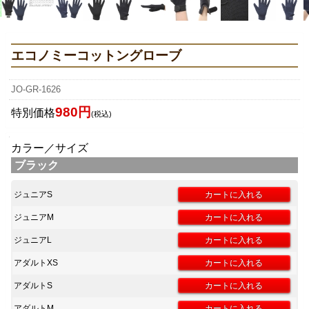
エコノミーコットングローブ
JO-GR-1626
980円
特別価格
(税込)
カラー／サイズ
ブラック
ジュニアS
ジュニアM
ジュニアL
アダルトXS
アダルトS
アダルトM