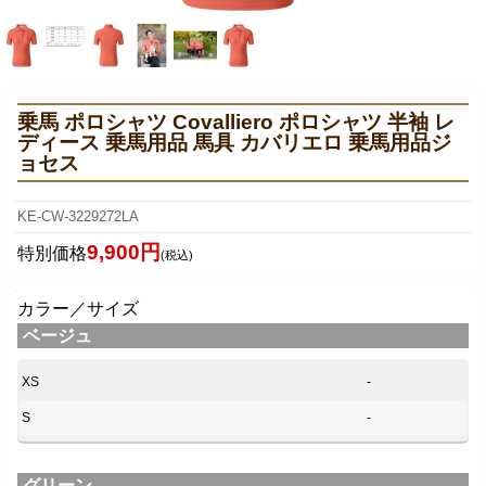
乗馬 ポロシャツ Covalliero ポロシャツ 半袖 レ
ディース 乗馬用品 馬具 カバリエロ 乗馬用品ジ
ョセス
KE-CW-3229272LA
9,900円
特別価格
(税込)
カラー／サイズ
ベージュ
XS
-
S
-
グリーン