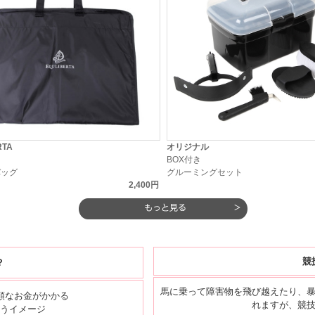
RTA
オリジナル
ト
BOX付き
バッグ
グルーミングセット
2,400円
競
？
馬に乗って障害物を飛び越えたり、
額なお金がかかる
れますが、競
うイメージ