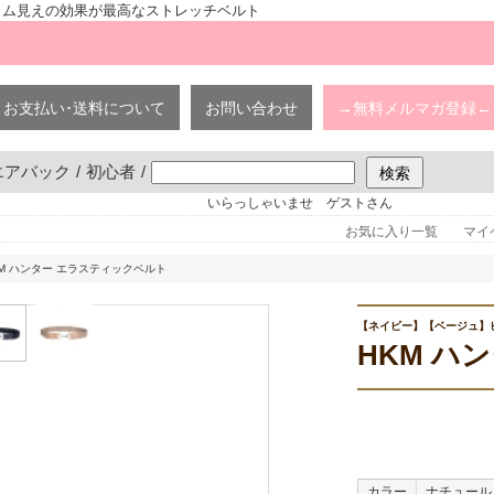
スリム見えの効果が最高なストレッチベルト
お支払い･送料について
お問い合わせ
→無料メルマガ登録←
エアバック
/
初心者
/
いらっしゃいませ ゲストさん
お気に入り一覧
マイ
KM ハンター エラスティックベルト
【ネイビー】【ベージュ】
HKM ハ
カラー
ナチュール