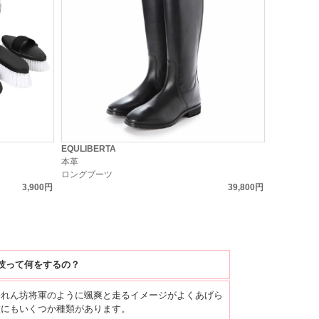
EQULIBERTA
本革
ロングブーツ
3,900円
39,800円
技って何をするの？
暴れん坊将軍のように颯爽と走るイメージがよくあげら
技にもいくつか種類があります。