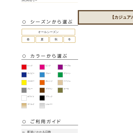
30,001円～
【カジュア
オールシーズン
春
夏
秋
冬
レッド
ピンク
パープル
ネイビー
ブルー
グリーン
イエロー
オレンジ
ベージュ
グレー
ブラウン
カーキ
ホワイト
ブラック
ゴールド
シルバー
配達にかかる日数