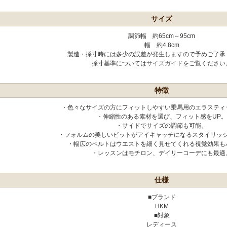
サイズ
調節幅 約65cm～95cm
幅 約4.8cm
製造・採寸時には多少の誤差が発生しますので予めご了承
採寸基準については
サイズガイド
をご覧ください
特徴
・色々なサイズの方にフィットしやすい乗馬用のエラスティ
・伸縮性のある素材を選び、フィット感をUP。
・サイドでサイズの調節も可能。
・フォルムの美しいビットがアイキャッチになるスタイリッ
・幅広のベルトはウエストを細く見せてくれる視覚効果も
・レッスンはモチロン、デイリーコーデにも最適
仕様
■ブランド
HKM
■対象
レディース