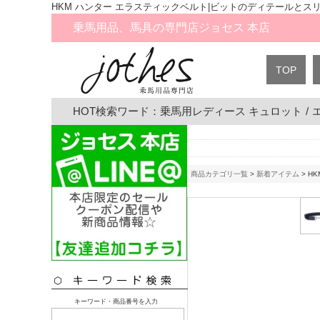
HKM ハンター エラスティックベルト|ビットのディテールと
乗馬用品、馬具の専門店ジョセス 本店
TOP
HOT検索ワード：
乗馬用レディース キュロット
/
商品カテゴリ一覧
>
新着アイテム
> H
キーワード・商品番号を入力