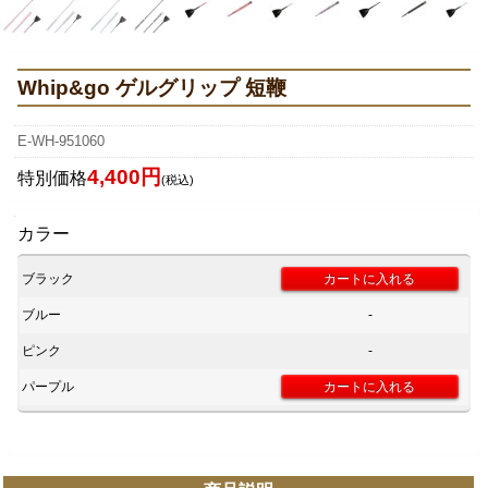
Whip&go ゲルグリップ 短鞭
E-WH-951060
4,400円
特別価格
(税込)
カラー
ブラック
ブルー
-
ピンク
-
パープル