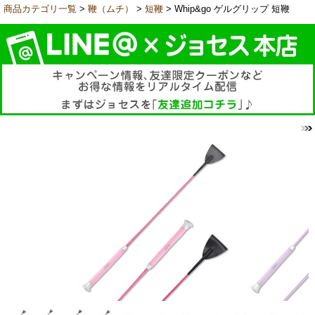
商品カテゴリ一覧
>
鞭（ムチ）
>
短鞭
> Whip&go ゲルグリップ 短鞭