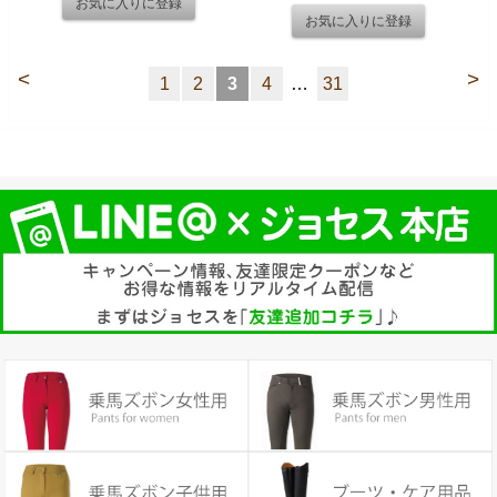
<
>
1
2
3
4
…
31