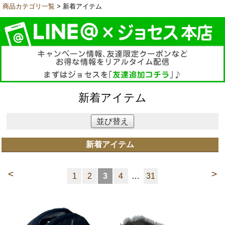
商品カテゴリ一覧
> 新着アイテム
新着アイテム
並び替え
新着アイテム
<
>
1
2
3
4
…
31