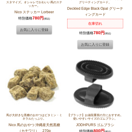
スタマイズ。オシャレでかわいい馬のステ
グリーティングカード。
ッカー。
Deckled Edge Black Opal グリーテ
Nico ステッカー Lorbeer
ィングカード
780円
特別価格
(税込)
在庫切れ
780円
特別価格
(税込)
馬が大好きな黒糖のおやつはビタミン・ミ
【ブラック】お値段重視の方におすすめ。
ネラルたっぷり。
使いやすいサイズのゴムブラシ。
Nico 馬のおやつ 沖縄産天然黒糖
JODHPURS ゴムブラシ
800円
（カチワリ） 270g
特別価格
(税込)