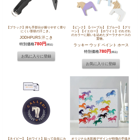
【ブラック】持ち手部分が握りやすく滑り
【ピンク】【パープル】【ブルー】【グリ
にくい形状の汗こき。
ーン】【イエロー】【ホワイト】それぞれ
のカラーに願いを込めたダーラナホースの
JODHPURS 汗こき
置物。
780円
特別価格
(税込)
ラッキー ウッド ペイント ホース
780円
特別価格
(税込)
【ネイビー】【ホワイト】貼って自在にカ
オリジナル水彩画デザインが特徴の手描き