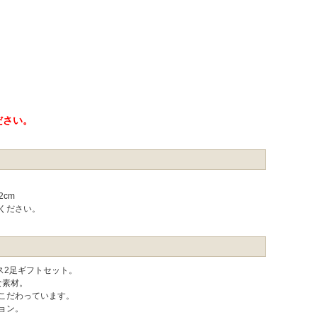
ださい。
2cm
ください。
ス2足ギフトセット。
な素材。
こだわっています。
ョン。