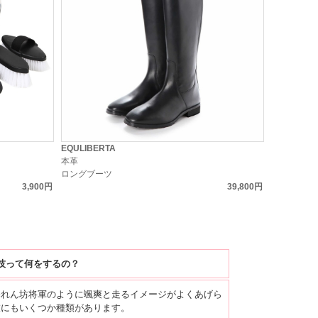
EQULIBERTA
本革
ロングブーツ
3,900円
39,800円
技って何をするの？
暴れん坊将軍のように颯爽と走るイメージがよくあげら
技にもいくつか種類があります。