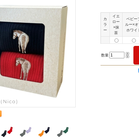
イエ
カ
ベビー
ロー
ラ
ルー×オ
×抹
ー
ホワイ
茶
数量