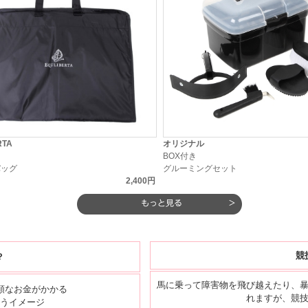
RTA
オリジナル
ト
BOX付き
バッグ
グルーミングセット
2,400円
競
？
馬に乗って障害物を飛び越えたり、
額なお金がかかる
れますが、競
うイメージ