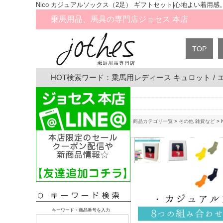
Nico カジュアルソックス（2足） ギフトセット|心地よい着用感
乗馬用品、馬具の専門店ジョセス 本店
TOP
HOT検索ワード：
乗馬用レディース キュロット
/
商品カテゴリ一覧
>
その他 雑貨など
>
キーワード・商品番号を入力