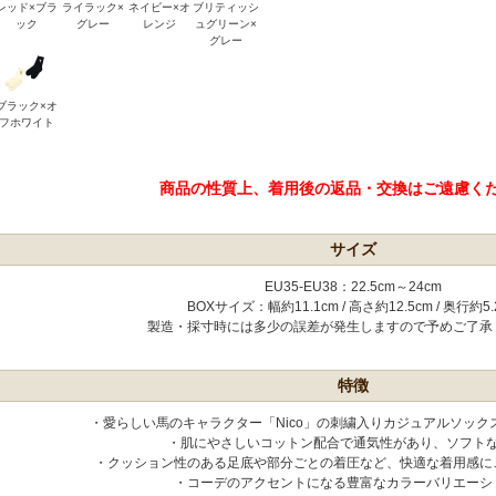
レッド×ブラ
ライラック×
ネイビー×オ
ブリティッシ
ック
グレー
レンジ
ュグリーン×
グレー
ブラック×オ
フホワイト
商品の性質上、着用後の返品・交換はご遠慮く
サイズ
EU35-EU38：22.5cm～24cm
BOXサイズ：幅約11.1cm / 高さ約12.5cm / 奥行約5.
製造・採寸時には多少の誤差が発生しますので予めご了承
特徴
・愛らしい馬のキャラクター「Nico」の刺繍入りカジュアルソック
・肌にやさしいコットン配合で通気性があり、ソフト
・クッション性のある足底や部分ごとの着圧など、快適な着用感に
・コーデのアクセントになる豊富なカラーバリエーシ