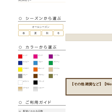
30,001円～
オールシーズン
春
夏
秋
冬
レッド
ピンク
パープル
ネイビー
ブルー
グリーン
イエロー
オレンジ
ベージュ
グレー
ブラウン
カーキ
ホワイト
ブラック
【その他 雑貨など】【N
ゴールド
シルバー
配達にかかる日数