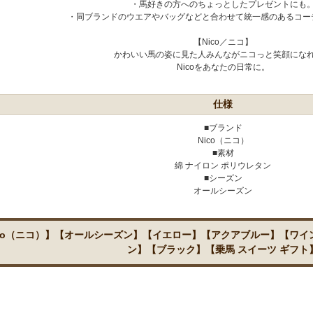
・馬好きの方へのちょっとしたプレゼントにも
・同ブランドのウエアやバッグなどと合わせて統一感のあるコー
【Nico／ニコ】
かわいい馬の姿に見た人みんながニコっと笑顔にな
Nicoをあなたの日常に。
仕様
■ブランド
Nico（ニコ）
■素材
綿 ナイロン ポリウレタン
■シーズン
オールシーズン
ico（ニコ）】【オールシーズン】【イエロー】【アクアブルー】【ワ
ン】【ブラック】【乗馬 スイーツ ギフト