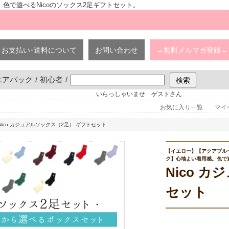
。色で遊べるNicoのソックス2足ギフトセット。
お支払い･送料について
お問い合わせ
→無料メルマガ登録←
エアバック
/
初心者
/
いらっしゃいませ ゲストさん
お気に入り一覧
マイ
 Nico カジュアルソックス（2足） ギフトセット
【イエロー】【アクアブル
ク】心地よい着用感。色で遊
Nico 
セット