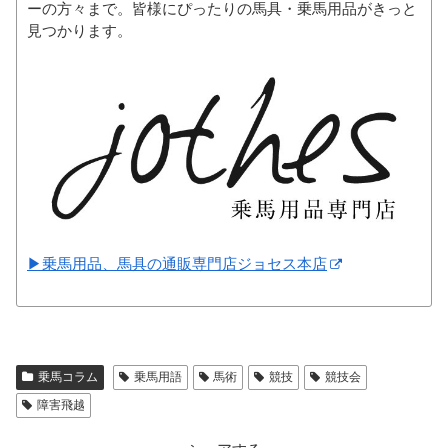
ーの方々まで。皆様にぴったりの馬具・乗馬用品がきっと
見つかります。
▶乗馬用品、馬具の通販専門店ジョセス本店
乗馬コラム
乗馬用語
馬術
競技
競技会
障害飛越