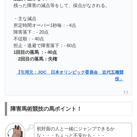
残った障害の減点等をして、採点がなされる。
・主な減点
所定時間オーバー1秒毎：- 4点
障害落下：- 20点
不従順：- 40点
拒止・逃避で障害落下：- 60点
1回目の落馬 ：- 40点
2回目の落馬：失権
【引用元：JOC 日本オリンピック委員会 近代五種競
技」
障害馬術競技の馬ポイント！
初対面の人と一緒にジャンプできるか
な・・・ちょっと不安かも・・・