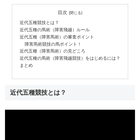
目次
近代五種競技とは？
近代五種の馬術（障害飛越）ルール
近代五種（障害馬術）の審査ポイント
障害馬術競技の馬ポイント！
近代五種（障害馬術）の見どころ
近代五種の馬術（障害飛越競技）をはじめるには？
まとめ
近代五種競技とは？