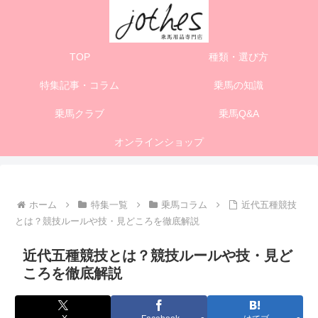
TOP
種類・選び方
特集記事・コラム
乗馬の知識
乗馬クラブ
乗馬Q&A
オンラインショップ
ホーム
特集一覧
乗馬コラム
近代五種競技
とは？競技ルールや技・見どころを徹底解説
近代五種競技とは？競技ルールや技・見ど
ころを徹底解説