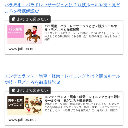
パラ馬術・パラドレッサージュとは？競技ルールや技・見ど
ころを徹底解説
パラ馬術・パラドレッサージュとは？競技ルールや
技・見どころを徹底解説
パラリンピックのスポーツ「パラ馬術」についてくわしくルール
や見どころを解説紹介 これを見れば、競技の採点・おもしろさに
納得！
www.jothes.net
エンデュランス・馬車・軽乗・レイニングとは？競技ルール
や技・見どころを徹底解説
エンデュランス・馬車・軽乗・レイニングとは？競技
ルールや技・見どころを徹底解説
乗馬のスポーツ競技「障害馬術」についてくわしくルールや見ど
ころを解説紹介 エンデュランス・馬車・軽乗・レイニングについ
てくわしくルールや見どころを解説紹介 これを見れば、競技の採
点・おもしろさに納得！
www.jothes.net