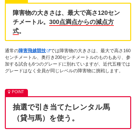
障害物の大きさは、最大で高さ120セン
チメートル。
300点満点からの減点方
式
。
通常の
障害飛越競技
では障害物の大きさは、最大で高さ160
センチメートル、奥行き200センチメートルのものもあり、参
加する試合も6つのグレードに別れていますが、近代五種では
グレードはなく全員が同じレベルの障害物に挑戦します。
抽選で引き当てたレンタル馬
（貸与馬）を使う。