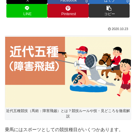
X
Facebook
はてブ
0
0
LINE
Pinterest
コピー
2020.10.23
近代五種競技（馬術：障害飛越）とは？競技ルールや技・見どころを徹底解
説
乗馬にはスポーツとしての競技種目がいくつかあります。