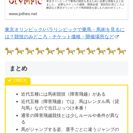
東京オリンピックで乗馬の競技を見るために必要な情報をまとめ
ました。 必要なチケットの価格、開催会場、競技別の見どころと
解説など東京オリンピックで馬術競技を楽しむためのポイント情
報が盛りだくさん
www.jothes.net
東京オリンピック/パラリンピックで乗馬・馬術を見るに
は？競技のみどころ・チケット価格・開催場所など
まとめ
近代五種には馬術競技（障害飛越）がある
近代五種（障害飛越）では、馬はレンタル馬（貸
与馬）なので当日ぶっつけ本番！
通常の障害飛越競技とは少しルールや条件が異な
る
馬がジャンプする姿、選手ごとに違うジャンプの