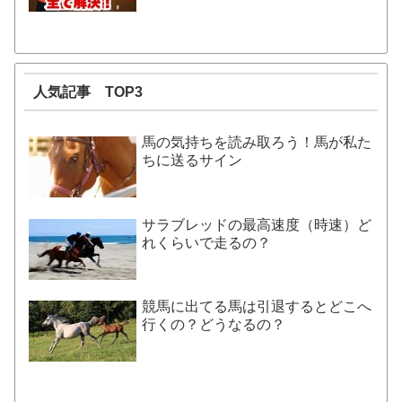
人気記事 TOP3
馬の気持ちを読み取ろう！馬が私た
ちに送るサイン
サラブレッドの最高速度（時速）ど
れくらいで走るの？
競馬に出てる馬は引退するとどこへ
行くの？どうなるの？